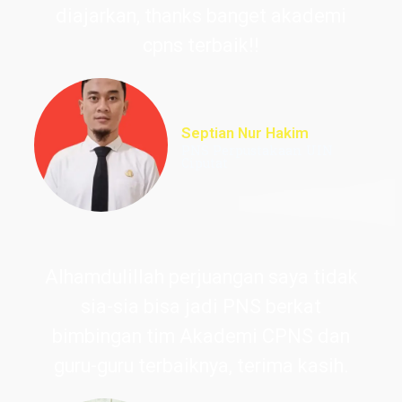
diajarkan, thanks banget akademi
cpns terbaik!!
Septian Nur Hakim
PNS Perpustakaan UIN
Ciputat
Alhamdulillah perjuangan saya tidak
sia-sia bisa jadi PNS berkat
bimbingan tim Akademi CPNS dan
guru-guru terbaiknya, terima kasih.