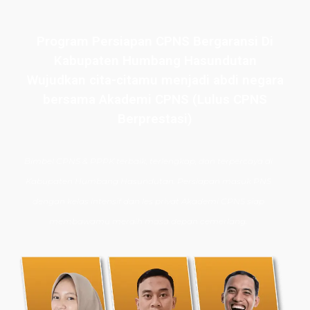
Program Persiapan CPNS Bergaransi Di
Kabupaten Humbang Hasundutan
Wujudkan cita-citamu menjadi abdi negara
bersama Akademi CPNS (Lulus CPNS
Berprestasi)
Bimbel CPNS
& PPPK terbaik, terlengkap, dan terpercaya di
Kabupaten Humbang Hasundutan. Persiapan masuk PNS
dengan kelas intensif dan les privat Akademi CPNS siap
membawamu meraih masa depan cemerlang.