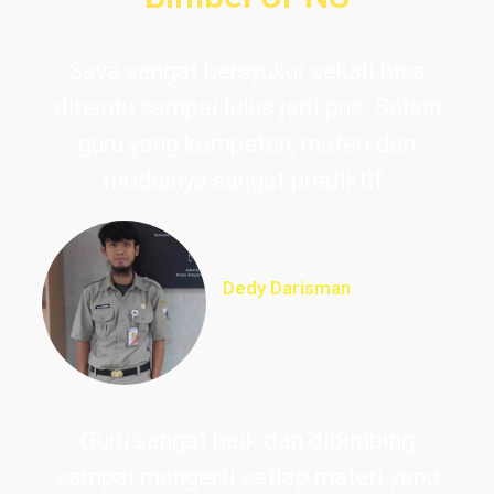
Saya sangat bersyukur sekali bisa
dibantu sampai lulus jadi pns. Selain
guru yang kompeten, materi dan
modulnya sangat prediktif.
Dedy Darisman
Lulus PNS Teknik
Informasi DKI Jakarta
Guru sangat baik dan dibimbing
sampai mengerti setiap materi yang