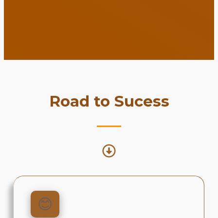
Road to Sucess
😊