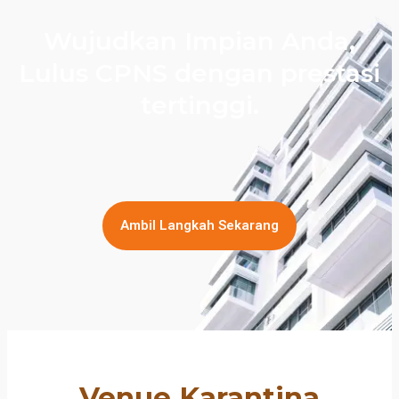
Wujudkan Impian Anda,
Lulus CPNS dengan prestasi
tertinggi.
Ambil Langkah Sekarang
Venue Karantina