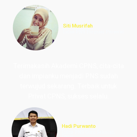
Siti Musrifah
Lulus PNS Formasi Perawat
Terimakasih Akademi CPNS, cita-cita
dan impianku menjadi PNS sudah
terwujud sekarang. Terbaik untuk
Privat CPNS, sukses selalu.
Hadi Purwanto
Lulus PNS Guru Sekolah
Dasar