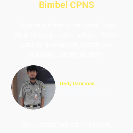
Bimbel CPNS
Saya sangat bersyukur sekali bisa
dibantu sampai lulus jadi pns. Selain
guru yang kompeten, materi dan
modulnya sangat prediktif.
Dedy Darisman
Lulus PNS Teknik
Informasi DKI Jakarta
Guru sangat baik dan dibimbing