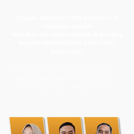
Program Persiapan CPNS Bergaransi Di
Kabupaten Konawe
Wujudkan cita-citamu menjadi abdi negara
bersama Akademi CPNS (Lulus CPNS
Berprestasi)
Bimbel CPNS
& PPPK terbaik, terlengkap, dan terpercaya di
Kabupaten Konawe. Persiapan masuk PNS dengan kelas
intensif dan les privat Akademi CPNS siap membawamu
meraih masa depan cemerlang.