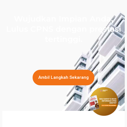
Wujudkan Impian Anda,
Lulus CPNS dengan prestasi
tertinggi.
Ambil Langkah Sekarang