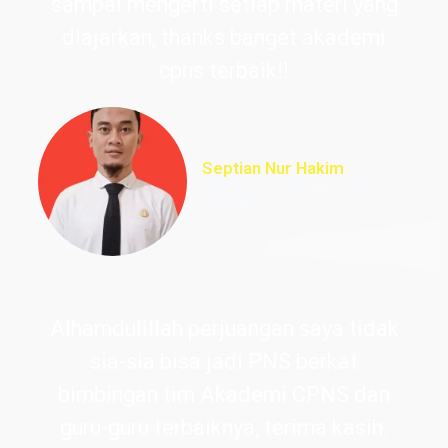
sampai mengerti setiap materi yang
diajarkan, thanks banget akademi
cpns terbaik!!
Septian Nur Hakim
PNS Perpustakaan UIN
Ciputat
Alhamdulillah perjuangan saya tidak
sia-sia bisa jadi PNS berkat
bimbingan tim Akademi CPNS dan
guru-guru terbaiknya, terima kasih.