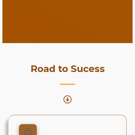
Road to Sucess
😊