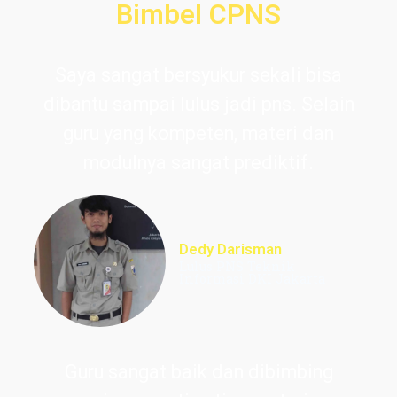
Bimbel CPNS
Saya sangat bersyukur sekali bisa
dibantu sampai lulus jadi pns. Selain
guru yang kompeten, materi dan
modulnya sangat prediktif.
Dedy Darisman
Lulus PNS Teknik
Informasi DKI Jakarta
Guru sangat baik dan dibimbing