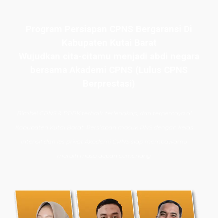
Program Persiapan CPNS Bergaransi Di
Kabupaten Kutai Barat
Wujudkan cita-citamu menjadi abdi negara
bersama Akademi CPNS (Lulus CPNS
Berprestasi)
Bimbel CPNS
& PPPK terbaik, terlengkap, dan terpercaya di
Kabupaten Kutai Barat. Persiapan masuk PNS dengan kelas
intensif dan les privat Akademi CPNS siap membawamu
meraih masa depan cemerlang.