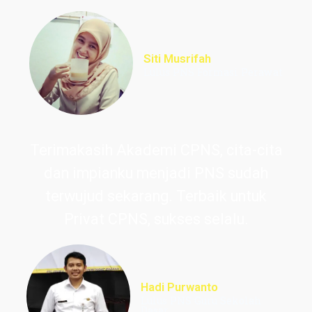
Siti Musrifah
Lulus PNS Formasi Perawat
Terimakasih Akademi CPNS, cita-cita
dan impianku menjadi PNS sudah
terwujud sekarang. Terbaik untuk
Privat CPNS, sukses selalu.
Hadi Purwanto
Lulus PNS Guru Sekolah
Dasar