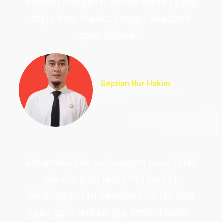
sampai mengerti setiap materi yang
diajarkan, thanks banget akademi
cpns terbaik!!
Septian Nur Hakim
PNS Perpustakaan UIN
Ciputat
Alhamdulillah perjuangan saya tidak
sia-sia bisa jadi PNS berkat
bimbingan tim Akademi CPNS dan
guru-guru terbaiknya, terima kasih.