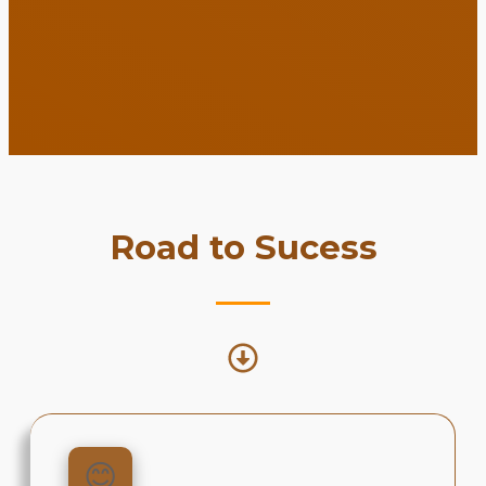
Road to Sucess
😊