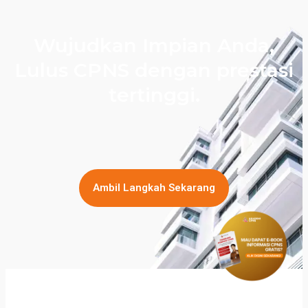
Wujudkan Impian Anda,
Lulus CPNS dengan prestasi
tertinggi.
Ambil Langkah Sekarang