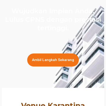
Wujudkan Impian Anda,
Lulus CPNS dengan prestasi
tertinggi.
Ambil Langkah Sekarang
Venue Karantina