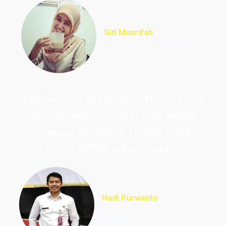
Siti Musrifah
Lulus PNS Formasi Perawat
Terimakasih Akademi CPNS, cita-cita
dan impianku menjadi PNS sudah
terwujud sekarang. Terbaik untuk
Privat CPNS, sukses selalu.
Hadi Purwanto
Lulus PNS Guru Sekolah
Dasar