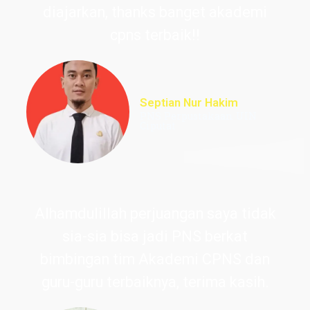
diajarkan, thanks banget akademi
cpns terbaik!!
Septian Nur Hakim
PNS Perpustakaan UIN
Ciputat
Alhamdulillah perjuangan saya tidak
sia-sia bisa jadi PNS berkat
bimbingan tim Akademi CPNS dan
guru-guru terbaiknya, terima kasih.