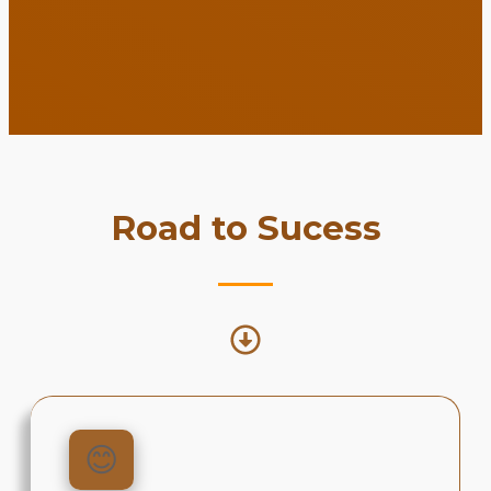
Road to Sucess
😊