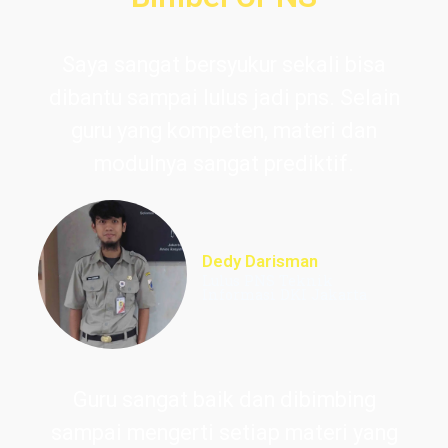
Saya sangat bersyukur sekali bisa
dibantu sampai lulus jadi pns. Selain
guru yang kompeten, materi dan
modulnya sangat prediktif.
Dedy Darisman
Lulus PNS Teknik
Informasi DKI Jakarta
Guru sangat baik dan dibimbing
sampai mengerti setiap materi yang