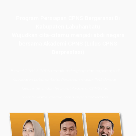
Program Persiapan CPNS Bergaransi Di
Kabupaten Labuhanbatu
Wujudkan cita-citamu menjadi abdi negara
bersama Akademi CPNS (Lulus CPNS
Berprestasi)
Bimbel CPNS
& PPPK terbaik, terlengkap, dan terpercaya di
Kabupaten Labuhanbatu. Persiapan masuk PNS dengan
kelas intensif dan les privat Akademi CPNS siap
membawamu meraih masa depan cemerlang.