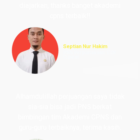
diajarkan, thanks banget akademi
cpns terbaik!!
Septian Nur Hakim
PNS Perpustakaan UIN
Ciputat
Alhamdulillah perjuangan saya tidak
sia-sia bisa jadi PNS berkat
bimbingan tim Akademi CPNS dan
guru-guru terbaiknya, terima kasih.