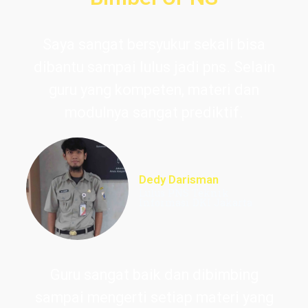
Saya sangat bersyukur sekali bisa
dibantu sampai lulus jadi pns. Selain
guru yang kompeten, materi dan
modulnya sangat prediktif.
Dedy Darisman
Lulus PNS Teknik
Informasi DKI Jakarta
Guru sangat baik dan dibimbing
sampai mengerti setiap materi yang