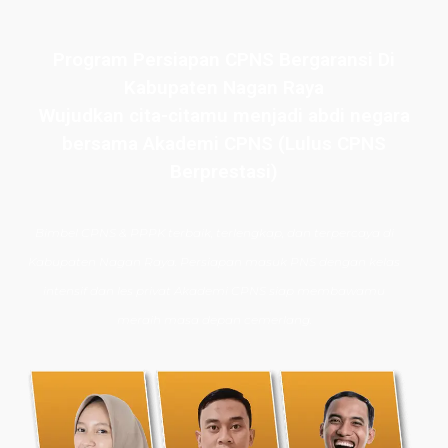
Program Persiapan CPNS Bergaransi Di
Kabupaten Nagan Raya
Wujudkan cita-citamu menjadi abdi negara
bersama Akademi CPNS (Lulus CPNS
Berprestasi)
Bimbel CPNS
& PPPK terbaik, terlengkap, dan terpercaya di
Kabupaten Nagan Raya. Persiapan masuk PNS dengan kelas
intensif dan les privat Akademi CPNS siap membawamu
meraih masa depan cemerlang.