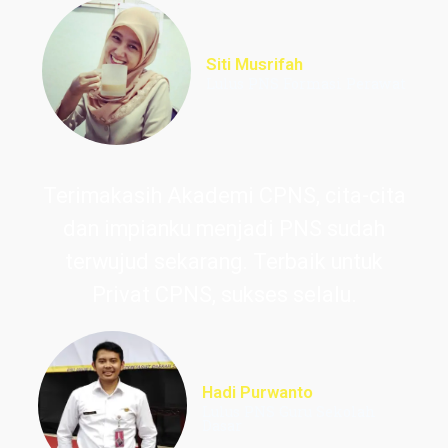
Siti Musrifah
Lulus PNS Formasi Perawat
Terimakasih Akademi CPNS, cita-cita
dan impianku menjadi PNS sudah
terwujud sekarang. Terbaik untuk
Privat CPNS, sukses selalu.
Hadi Purwanto
Lulus PNS Guru Sekolah
Dasar