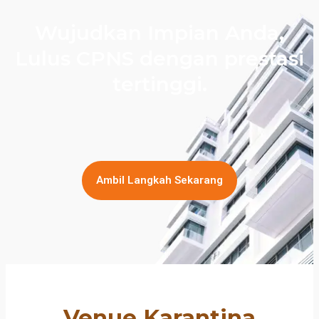
Wujudkan Impian Anda,
Lulus CPNS dengan prestasi
tertinggi.
Ambil Langkah Sekarang
Venue Karantina