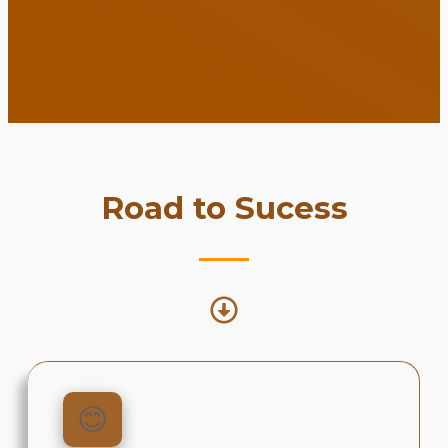
Road to Sucess
😊