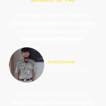
Saya sangat bersyukur sekali bisa
dibantu sampai lulus jadi pns. Selain
guru yang kompeten, materi dan
modulnya sangat prediktif.
Dedy Darisman
Lulus PNS Teknik
Informasi DKI Jakarta
Guru sangat baik dan dibimbing
sampai mengerti setiap materi yang