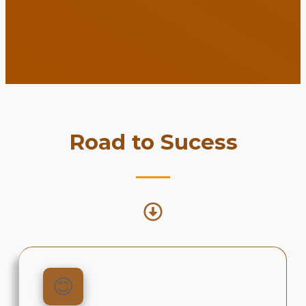
Road to Sucess
😊