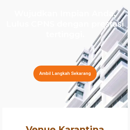
Wujudkan Impian Anda,
Lulus CPNS dengan prestasi
tertinggi.
Ambil Langkah Sekarang
Venue Karantina