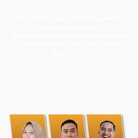
Program Persiapan CPNS Bergaransi Di
Kabupaten Pasuruan
Wujudkan cita-citamu menjadi abdi negara
bersama Akademi CPNS (Lulus CPNS
Berprestasi)
Bimbel CPNS
& PPPK terbaik, terlengkap, dan terpercaya di
Kabupaten Pasuruan. Persiapan masuk PNS dengan kelas
intensif dan les privat Akademi CPNS siap membawamu
meraih masa depan cemerlang.