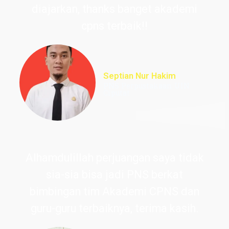
diajarkan, thanks banget akademi
cpns terbaik!!
Septian Nur Hakim
PNS Perpustakaan UIN
Ciputat
Alhamdulillah perjuangan saya tidak
sia-sia bisa jadi PNS berkat
bimbingan tim Akademi CPNS dan
guru-guru terbaiknya, terima kasih.