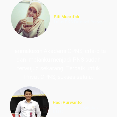
Siti Musrifah
Lulus PNS Formasi Perawat
Terimakasih Akademi CPNS, cita-cita
dan impianku menjadi PNS sudah
terwujud sekarang. Terbaik untuk
Privat CPNS, sukses selalu.
Hadi Purwanto
Lulus PNS Guru Sekolah
Dasar