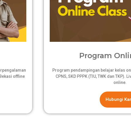
Program Onli
berpengalaman
Program pendampingan belajar kelas onli
ekasi offline
CPNS, SKD PPPK (TIU, TWK dan TKP). Live
online.
Hubungi Ka