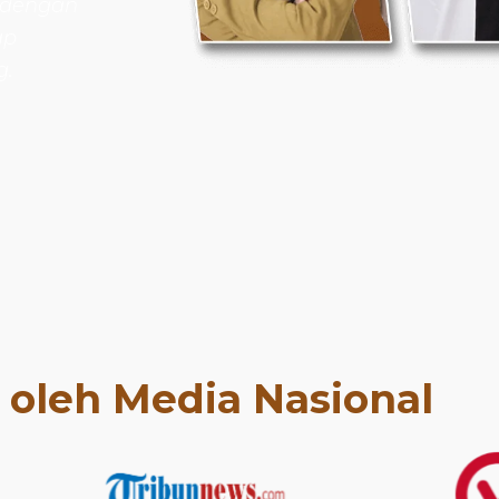
 dengan
ap
g.
t oleh Media Nasional