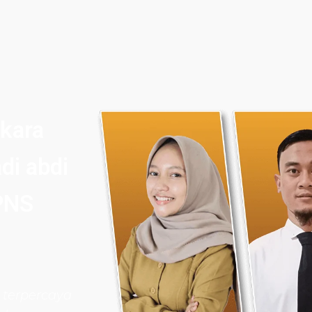
ikara
di abdi
PNS
 terpercaya