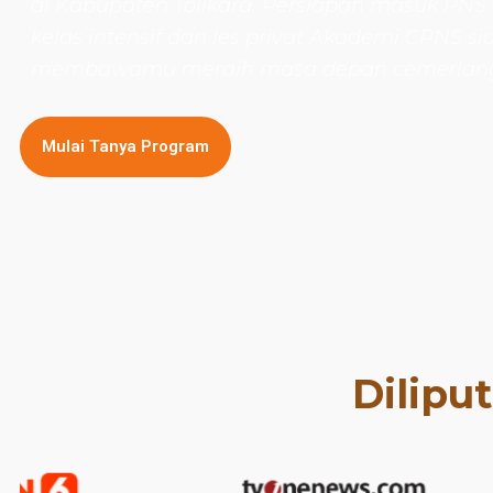
di Kabupaten Tolikara. Persiapan masuk PNS
kelas intensif dan les privat Akademi CPNS si
membawamu meraih masa depan cemerlan
Mulai Tanya Program
Dilipu