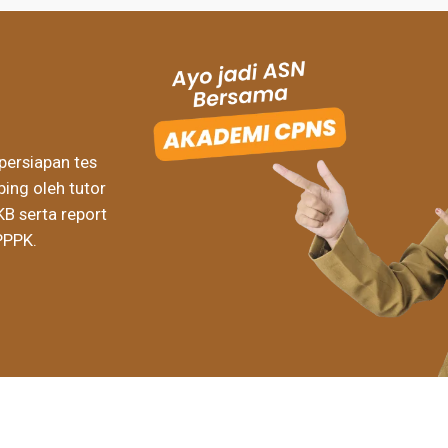
persiapan tes
ing oleh tutor
KB serta report
PPPK.