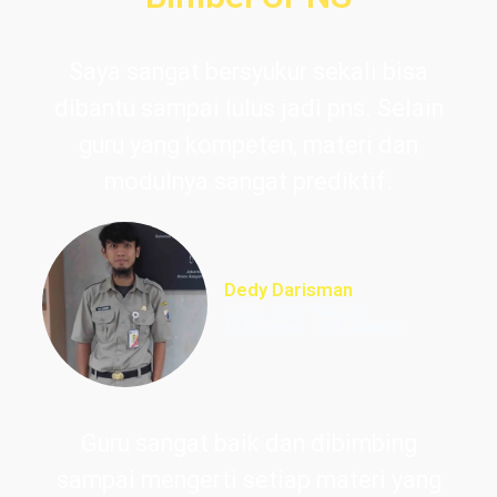
Saya sangat bersyukur sekali bisa
dibantu sampai lulus jadi pns. Selain
guru yang kompeten, materi dan
modulnya sangat prediktif.
Dedy Darisman
Lulus PNS Teknik
Informasi DKI Jakarta
Guru sangat baik dan dibimbing
sampai mengerti setiap materi yang