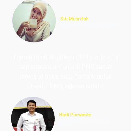
Siti Musrifah
Lulus PNS Formasi Perawat
Terimakasih Akademi CPNS, cita-cita
dan impianku menjadi PNS sudah
terwujud sekarang. Terbaik untuk
Privat CPNS, sukses selalu.
Hadi Purwanto
Lulus PNS Guru Sekolah
Dasar