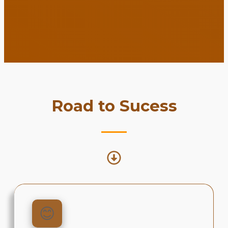
Road to Sucess
😊