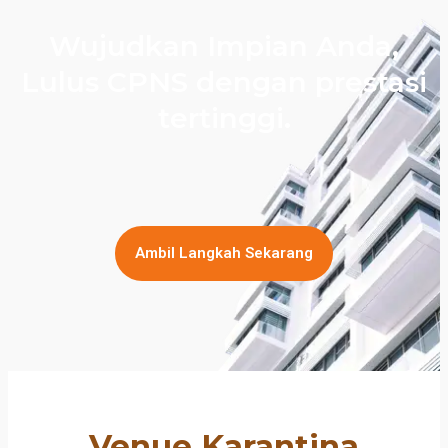
Wujudkan Impian Anda,
Lulus CPNS dengan prestasi
tertinggi.
Ambil Langkah Sekarang
Venue Karantina