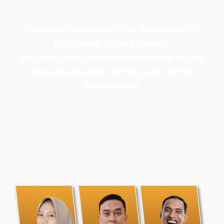
Program Persiapan CPNS Bergaransi Di
Kabupaten Tulang Bawang
Wujudkan cita-citamu menjadi abdi negara
bersama Akademi CPNS (Lulus CPNS
Berprestasi)
Bimbel CPNS
& PPPK terbaik, terlengkap, dan terpercaya di
Kabupaten Tulang Bawang. Persiapan masuk PNS dengan
kelas intensif dan les privat Akademi CPNS siap
membawamu meraih masa depan cemerlang.