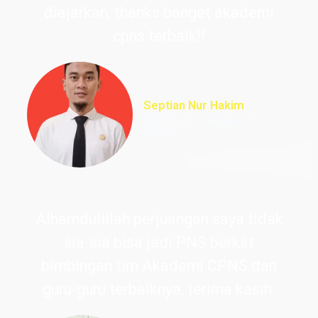
diajarkan, thanks banget akademi
cpns terbaik!!
Septian Nur Hakim
PNS Perpustakaan UIN
Ciputat
Alhamdulillah perjuangan saya tidak
sia-sia bisa jadi PNS berkat
bimbingan tim Akademi CPNS dan
guru-guru terbaiknya, terima kasih.