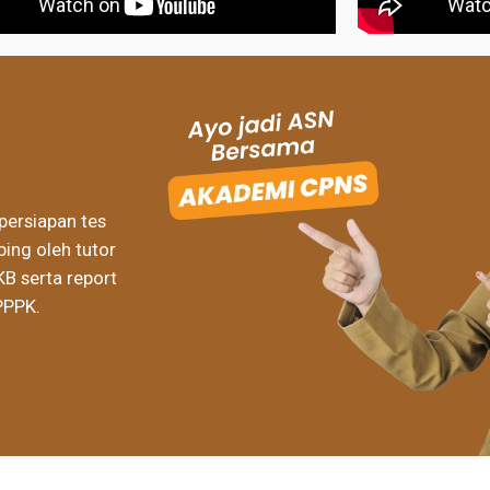
persiapan tes
ing oleh tutor
KB serta report
PPPK.