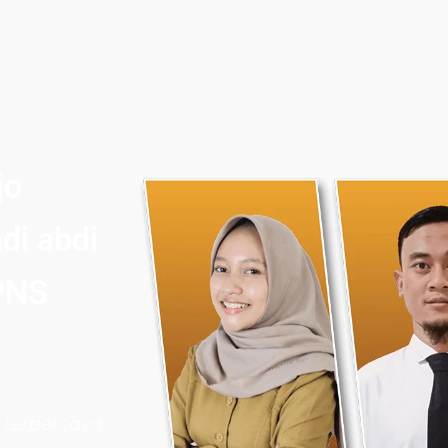
jo
di abdi
PNS
 terpercaya