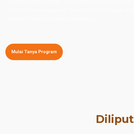
di Kabupaten Wajo. Persiapan masuk PNS de
intensif dan les privat Akademi CPNS siap
meraih masa depan cemerlang.
Mulai Tanya Program
Dilipu