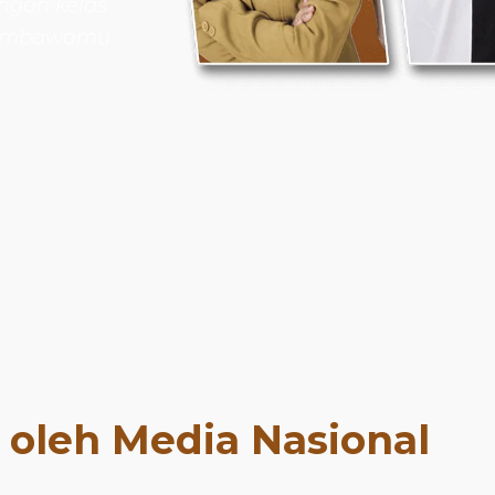
ngan kelas
 membawamu
t oleh Media Nasional