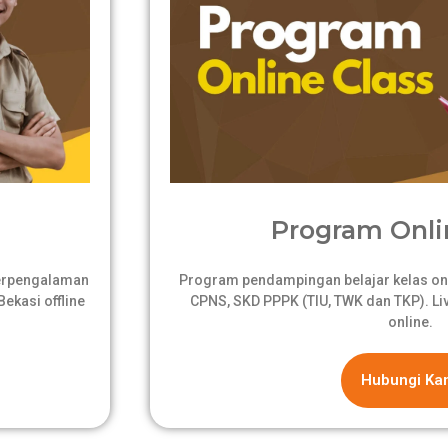
Program Onli
berpengalaman
Program pendampingan belajar kelas onli
ekasi offline
CPNS, SKD PPPK (TIU, TWK dan TKP). Live
online.
Hubungi Ka