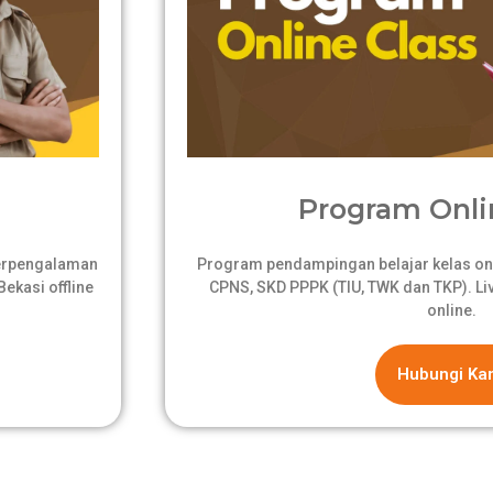
Program Onli
berpengalaman
Program pendampingan belajar kelas onli
ekasi offline
CPNS, SKD PPPK (TIU, TWK dan TKP). Live
online.
Hubungi Ka