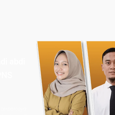
di abdi
PNS
 terpercaya