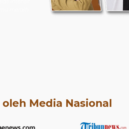
as intensif
amu meraih
t oleh Media Nasional