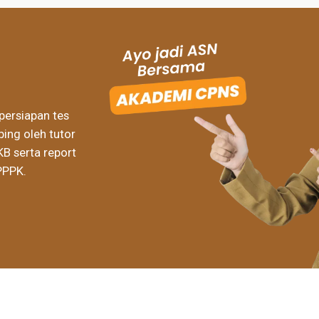
persiapan tes
ing oleh tutor
KB serta report
PPPK.