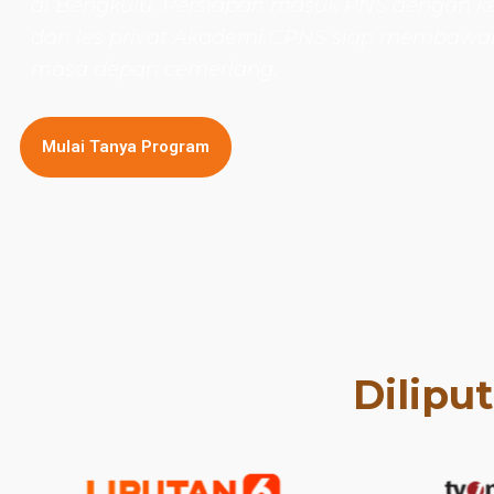
di Bengkulu. Persiapan masuk PNS dengan kel
dan les privat Akademi CPNS siap membaw
masa depan cemerlang.
Mulai Tanya Program
Dilipu