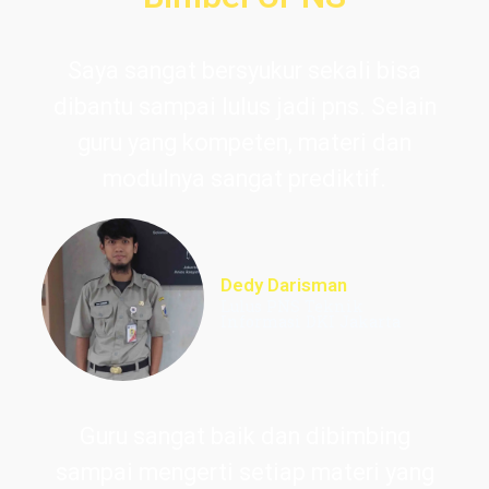
Saya sangat bersyukur sekali bisa
dibantu sampai lulus jadi pns. Selain
guru yang kompeten, materi dan
modulnya sangat prediktif.
Dedy Darisman
Lulus PNS Teknik
Informasi DKI Jakarta
Guru sangat baik dan dibimbing
sampai mengerti setiap materi yang