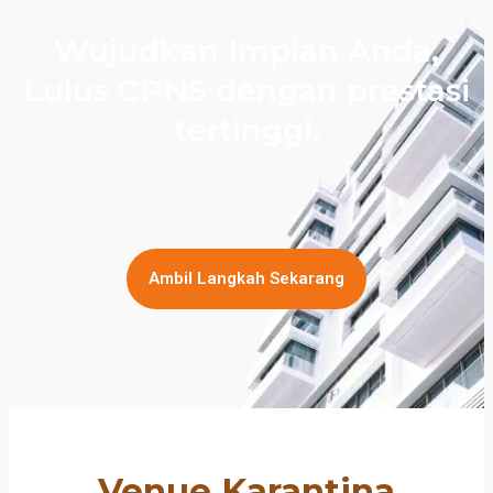
Wujudkan Impian Anda,
Lulus CPNS dengan prestasi
tertinggi.
Ambil Langkah Sekarang
Venue Karantina