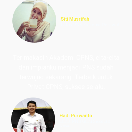
Siti Musrifah
Lulus PNS Formasi Perawat
Terimakasih Akademi CPNS, cita-cita
dan impianku menjadi PNS sudah
terwujud sekarang. Terbaik untuk
Privat CPNS, sukses selalu.
Hadi Purwanto
Lulus PNS Guru Sekolah
Dasar