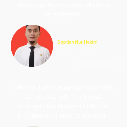
diajarkan, thanks banget akademi
cpns terbaik!!
Septian Nur Hakim
PNS Perpustakaan UIN
Ciputat
Alhamdulillah perjuangan saya tidak
sia-sia bisa jadi PNS berkat
bimbingan tim Akademi CPNS dan
guru-guru terbaiknya, terima kasih.