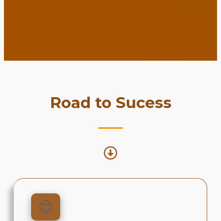
Road to Sucess
😊