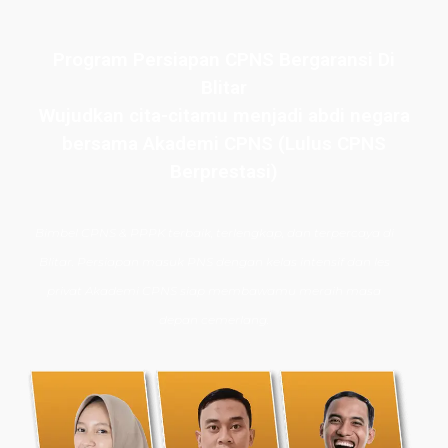
Program Persiapan CPNS Bergaransi Di
Blitar
Wujudkan cita-citamu menjadi abdi negara
bersama Akademi CPNS (Lulus CPNS
Berprestasi)
Bimbel CPNS
& PPPK terbaik, terlengkap, dan terpercaya di
Blitar. Persiapan masuk PNS dengan kelas intensif dan les
privat Akademi CPNS siap membawamu meraih masa
depan cemerlang.