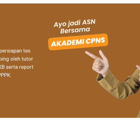
persiapan tes
ing oleh tutor
KB serta report
PPPK.