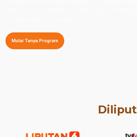
di Boyolali. Persiapan masuk PNS dengan kela
dan les privat Akademi CPNS siap membaw
masa depan cemerlang.
Mulai Tanya Program
Dilipu