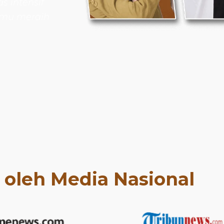
s intensif
amu meraih
t oleh Media Nasional