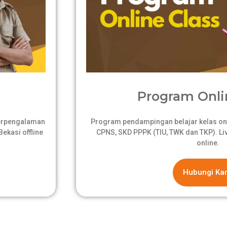
Program Onli
berpengalaman
Program pendampingan belajar kelas onli
ekasi offline
CPNS, SKD PPPK (TIU, TWK dan TKP). Live
online.
Hubungi Ka