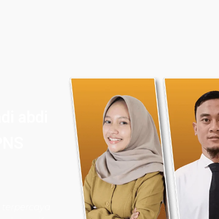
di abdi
PNS
 terpercaya