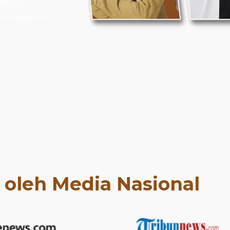
kelas
 membawamu
t oleh Media Nasional