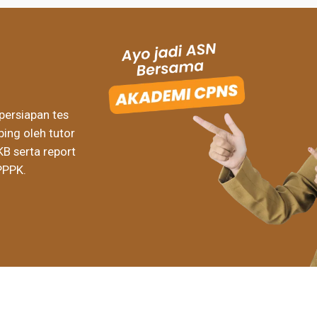
persiapan tes
ing oleh tutor
KB serta report
PPPK.