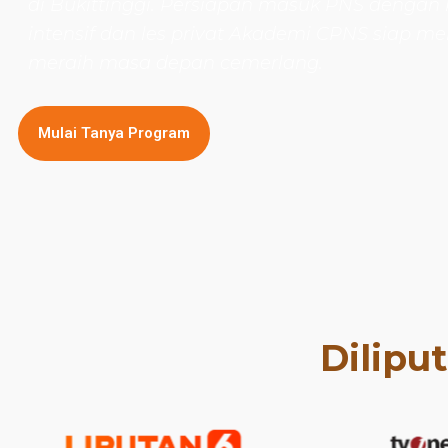
di Bukittinggi. Persiapan masuk PNS dengan 
intensif dan les privat Akademi CPNS siap
meraih masa depan cemerlang.
Mulai Tanya Program
Dilipu