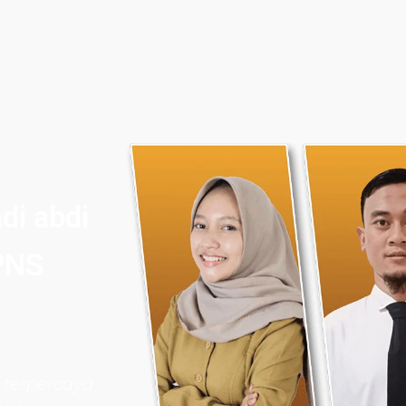
di abdi
PNS
 terpercaya