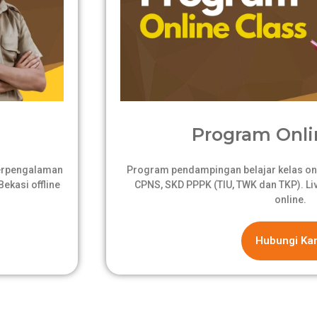
Program Onli
berpengalaman
Program pendampingan belajar kelas onli
ekasi offline
CPNS, SKD PPPK (TIU, TWK dan TKP). Live
online.
Hubungi Ka