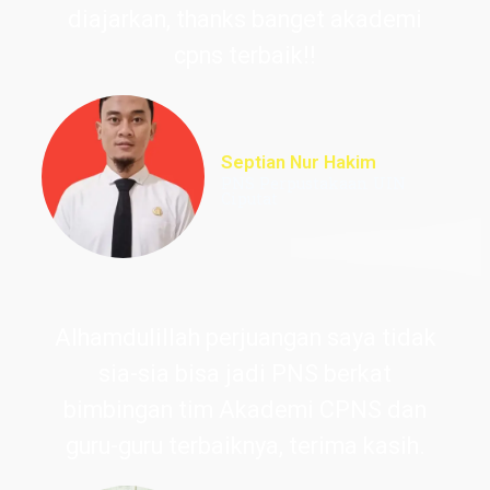
diajarkan, thanks banget akademi
cpns terbaik!!
Septian Nur Hakim
PNS Perpustakaan UIN
Ciputat
Alhamdulillah perjuangan saya tidak
sia-sia bisa jadi PNS berkat
bimbingan tim Akademi CPNS dan
guru-guru terbaiknya, terima kasih.