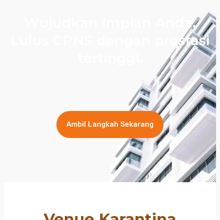
Wujudkan Impian Anda,
Lulus CPNS dengan prestasi
tertinggi.
Ambil Langkah Sekarang
Venue Karantina