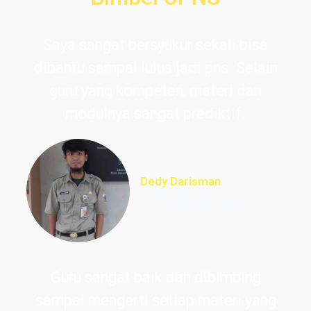
Saya sangat bersyukur sekali bisa
dibantu sampai lulus jadi pns. Selain
guru yang kompeten, materi dan
modulnya sangat prediktif.
Dedy Darisman
Lulus PNS Teknik
Informasi DKI Jakarta
Guru sangat baik dan dibimbing
sampai mengerti setiap materi yang