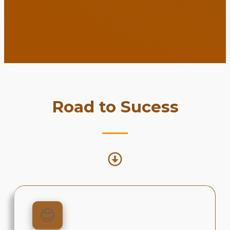
Road to Sucess
😊