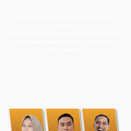
Program Persiapan CPNS Bergaransi Di
Madiun
Wujudkan cita-citamu menjadi abdi negara
bersama Akademi CPNS (Lulus CPNS
Berprestasi)
Bimbel CPNS
& PPPK terbaik, terlengkap, dan terpercaya di
Madiun. Persiapan masuk PNS dengan kelas intensif dan les
privat Akademi CPNS siap membawamu meraih masa
depan cemerlang.