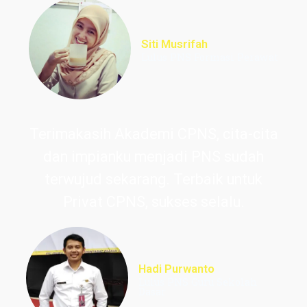
Siti Musrifah
Lulus PNS Formasi Perawat
Terimakasih Akademi CPNS, cita-cita
dan impianku menjadi PNS sudah
terwujud sekarang. Terbaik untuk
Privat CPNS, sukses selalu.
Hadi Purwanto
Lulus PNS Guru Sekolah
Dasar