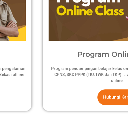
Program Onli
berpengalaman
Program pendampingan belajar kelas onli
ekasi offline
CPNS, SKD PPPK (TIU, TWK dan TKP). Live
online.
Hubungi Ka