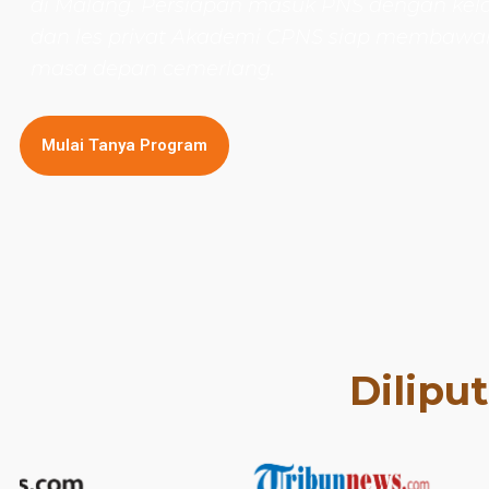
di Malang. Persiapan masuk PNS dengan kelas
dan les privat Akademi CPNS siap membaw
masa depan cemerlang.
Mulai Tanya Program
Dilipu