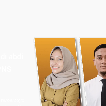
di abdi
PNS
 terpercaya