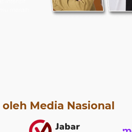
 intensif
amu meraih
t oleh Media Nasional