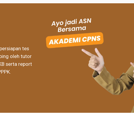
persiapan tes
ing oleh tutor
KB serta report
PPPK.