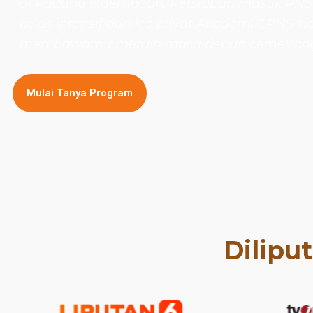
di Padang Sidempuan. Persiapan masuk PN
kelas intensif dan les privat Akademi CPNS si
membawamu meraih masa depan cemerlan
Mulai Tanya Program
Dilipu