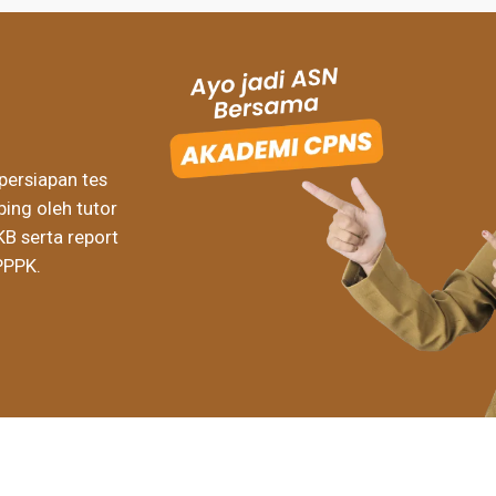
persiapan tes
ing oleh tutor
KB serta report
PPPK.