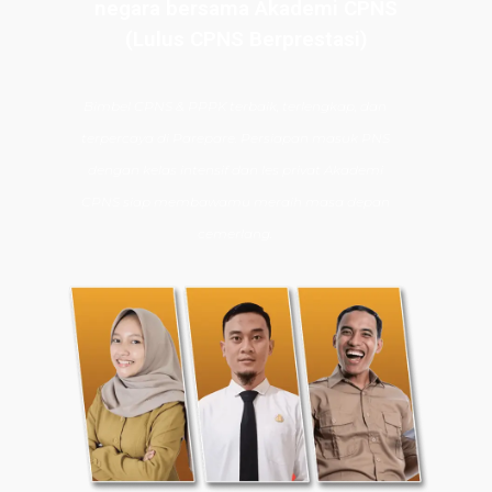
negara bersama Akademi CPNS
(Lulus CPNS Berprestasi)
Bimbel CPNS
& PPPK terbaik, terlengkap, dan
terpercaya di Parepare. Persiapan masuk PNS
dengan kelas intensif dan les privat Akademi
CPNS siap membawamu meraih masa depan
cemerlang.