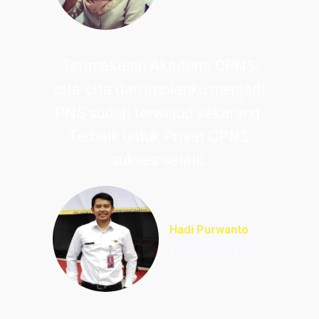
Terimakasih Akademi CPNS,
cita-cita dan impianku menjadi
PNS sudah terwujud sekarang.
Terbaik untuk Privat CPNS,
sukses selalu.
Hadi Purwanto
Lulus PNS Guru
Sekolah Dasar