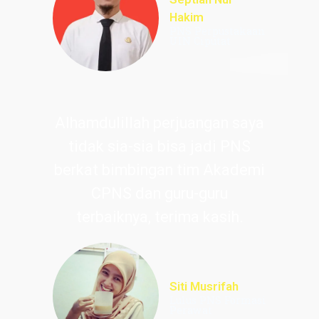
Hakim
PNS Perpustakaan
UIN Ciputat
Alhamdulillah perjuangan saya
tidak sia-sia bisa jadi PNS
berkat bimbingan tim Akademi
CPNS dan guru-guru
terbaiknya, terima kasih.
Siti Musrifah
Lulus PNS Formasi
Perawat