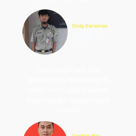
Dedy Darisman
Lulus PNS Teknik
Informasi DKI
Jakarta
Guru sangat baik dan
dibimbing sampai mengerti
setiap materi yang diajarkan,
thanks banget akademi cpns
terbaik!!
Septian Nur