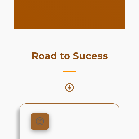
Road to Sucess
😊