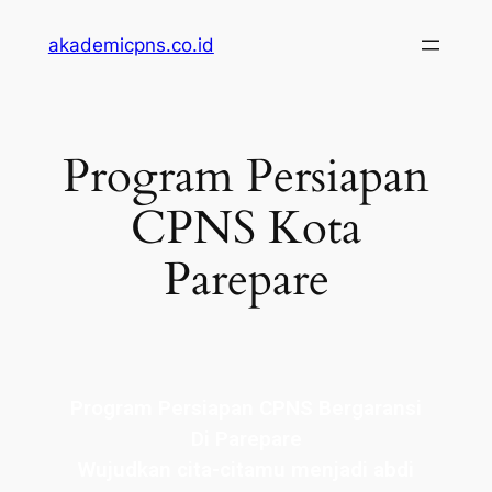
akademicpns.co.id
Program Persiapan
CPNS Kota
Parepare
Program Persiapan CPNS Bergaransi
Di Parepare
Wujudkan cita-citamu menjadi abdi