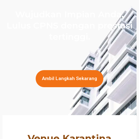
Wujudkan Impian Anda,
Lulus CPNS dengan prestasi
tertinggi.
Ambil Langkah Sekarang
Venue Karantina