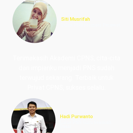
Siti Musrifah
Lulus PNS Formasi Perawat
Terimakasih Akademi CPNS, cita-cita
dan impianku menjadi PNS sudah
terwujud sekarang. Terbaik untuk
Privat CPNS, sukses selalu.
Hadi Purwanto
Lulus PNS Guru Sekolah
Dasar