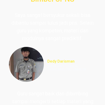
Saya sangat bersyukur sekali bisa
dibantu sampai lulus jadi pns. Selain
guru yang kompeten, materi dan
modulnya sangat prediktif.
Dedy Darisman
Lulus PNS Teknik
Informasi DKI Jakarta
Guru sangat baik dan dibimbing
sampai mengerti setiap materi yang