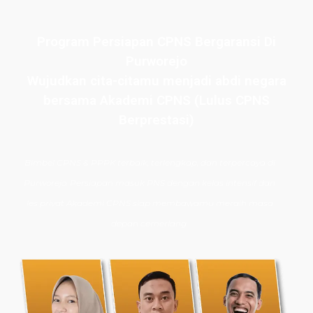
Program Persiapan CPNS Bergaransi Di
Purworejo
Wujudkan cita-citamu menjadi abdi negara
bersama Akademi CPNS (Lulus CPNS
Berprestasi)
Bimbel CPNS
& PPPK terbaik, terlengkap, dan terpercaya di
Purworejo. Persiapan masuk PNS dengan kelas intensif dan
les privat Akademi CPNS siap membawamu meraih masa
depan cemerlang.