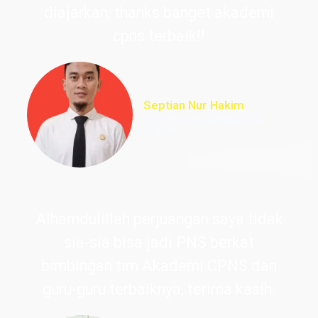
diajarkan, thanks banget akademi
cpns terbaik!!
Septian Nur Hakim
PNS Perpustakaan UIN
Ciputat
Alhamdulillah perjuangan saya tidak
sia-sia bisa jadi PNS berkat
bimbingan tim Akademi CPNS dan
guru-guru terbaiknya, terima kasih.