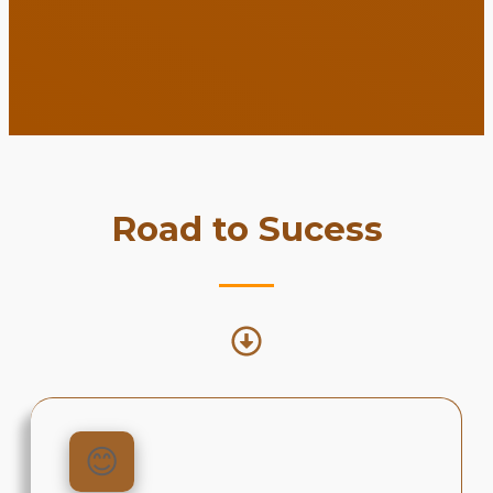
Road to Sucess
😊