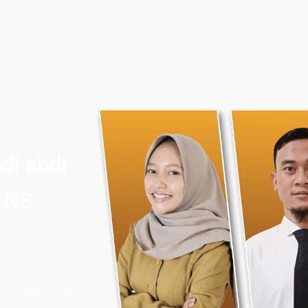
di abdi
PNS
 terpercaya