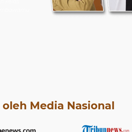
n kelas
 membawamu
t oleh Media Nasional