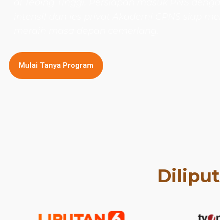
di Tebing Tinggi. Persiapan masuk PNS denga
intensif dan les privat Akademi CPNS siap
meraih masa depan cemerlang.
Mulai Tanya Program
Dilipu