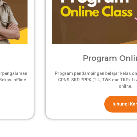
Program Onli
berpengalaman
Program pendampingan belajar kelas onli
ekasi offline
CPNS, SKD PPPK (TIU, TWK dan TKP). Live
online.
Hubungi Ka