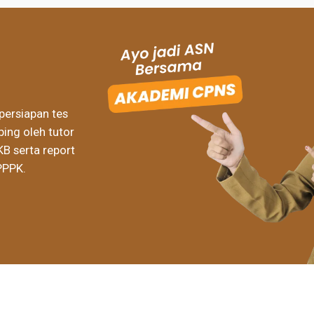
persiapan tes
ing oleh tutor
KB serta report
PPPK.