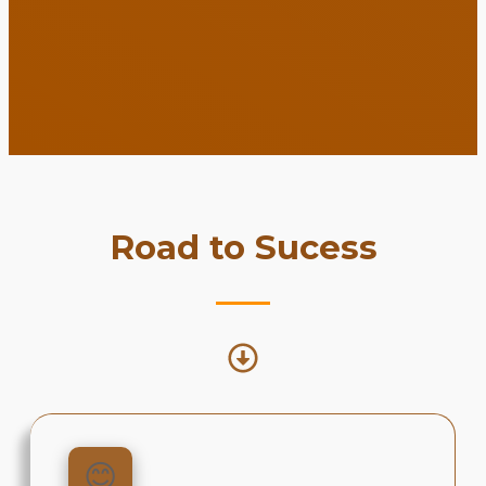
Road to Sucess
😊