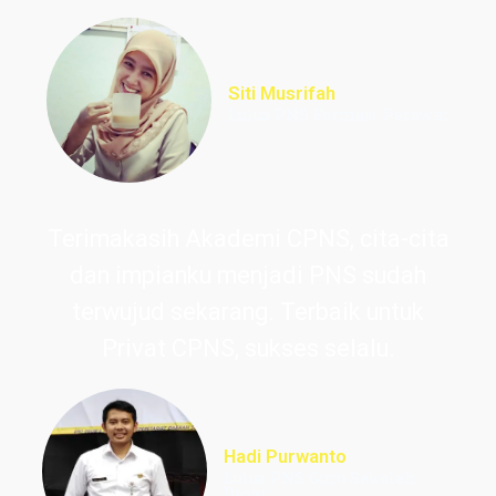
Siti Musrifah
Lulus PNS Formasi Perawat
Terimakasih Akademi CPNS, cita-cita
dan impianku menjadi PNS sudah
terwujud sekarang. Terbaik untuk
Privat CPNS, sukses selalu.
Hadi Purwanto
Lulus PNS Guru Sekolah
Dasar