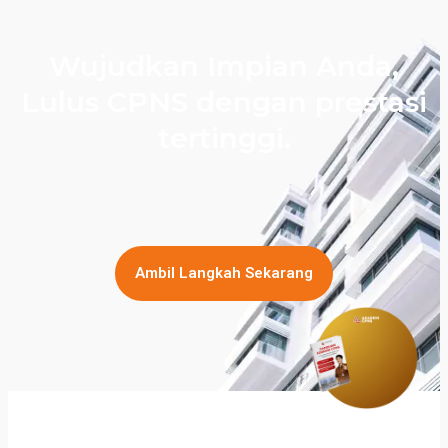
Wujudkan Impian Anda,
Lulus CPNS dengan prestasi
tertinggi.
Ambil Langkah Sekarang