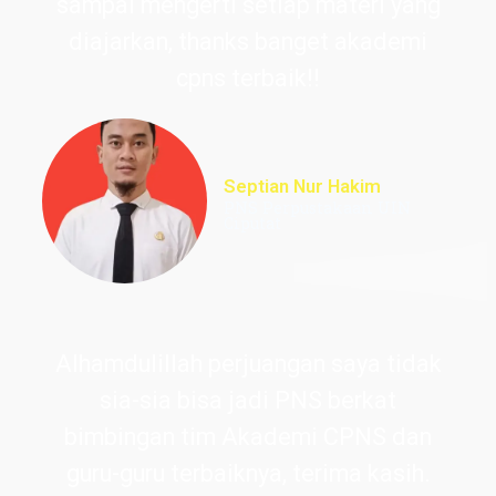
sampai mengerti setiap materi yang
diajarkan, thanks banget akademi
cpns terbaik!!
Septian Nur Hakim
PNS Perpustakaan UIN
Ciputat
Alhamdulillah perjuangan saya tidak
sia-sia bisa jadi PNS berkat
bimbingan tim Akademi CPNS dan
guru-guru terbaiknya, terima kasih.