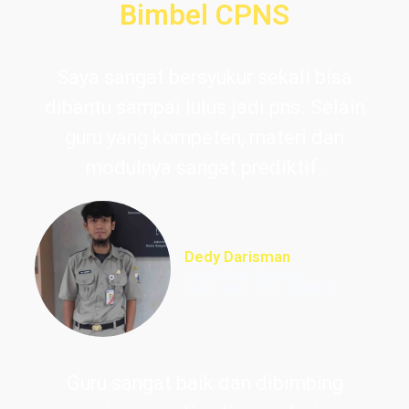
Bimbel CPNS
Saya sangat bersyukur sekali bisa
dibantu sampai lulus jadi pns. Selain
guru yang kompeten, materi dan
modulnya sangat prediktif.
Dedy Darisman
Lulus PNS Teknik
Informasi DKI Jakarta
Guru sangat baik dan dibimbing