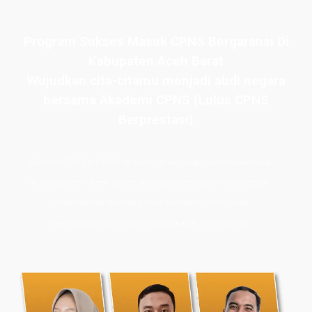
Program Sukses Masuk CPNS Bergaransi Di
Kabupaten Aceh Barat
Wujudkan cita-citamu menjadi abdi negara
bersama Akademi CPNS (Lulus CPNS
Berprestasi)
Bimbel CPNS
& PPPK terbaik, terlengkap, dan terpercaya
di
Kabupaten Aceh Barat
. Persiapan masuk PNS dengan
kelas intensif dan les privat Akademi CPNS siap
membawamu meraih masa depan cemerlang.