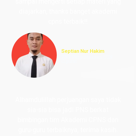
sampai mengerti setiap materi yang
diajarkan, thanks banget akademi
cpns terbaik!!
Septian Nur Hakim
PNS Perpustakaan UIN
Ciputat
Alhamdulillah perjuangan saya tidak
sia-sia bisa jadi PNS berkat
bimbingan tim Akademi CPNS dan
guru-guru terbaiknya, terima kasih.