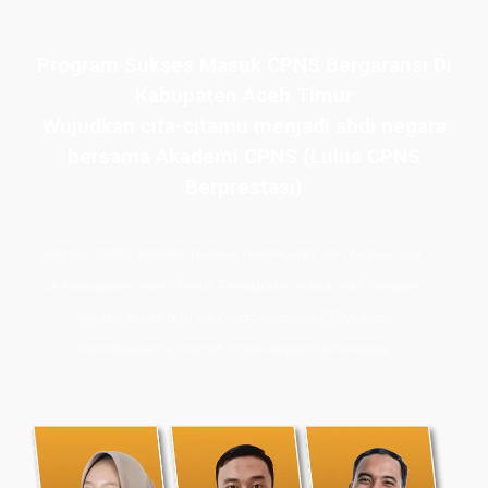
Program Sukses Masuk CPNS Bergaransi Di
Kabupaten Aceh Timur
Wujudkan cita-citamu menjadi abdi negara
bersama Akademi CPNS (Lulus CPNS
Berprestasi)
Bimbel CPNS
& PPPK terbaik, terlengkap, dan terpercaya
di
Kabupaten Aceh Timur
. Persiapan masuk PNS dengan
kelas intensif dan les privat Akademi CPNS siap
membawamu meraih masa depan cemerlang.