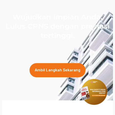
Wujudkan Impian Anda,
Lulus CPNS dengan prestasi
tertinggi.
Ambil Langkah Sekarang