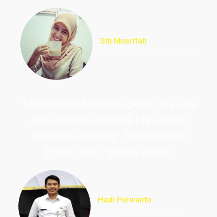
Siti Musrifah
Lulus PNS Formasi Perawat
Terimakasih Akademi CPNS, cita-cita
dan impianku menjadi PNS sudah
terwujud sekarang. Terbaik untuk
Privat CPNS, sukses selalu.
Hadi Purwanto
Lulus PNS Guru Sekolah
Dasar