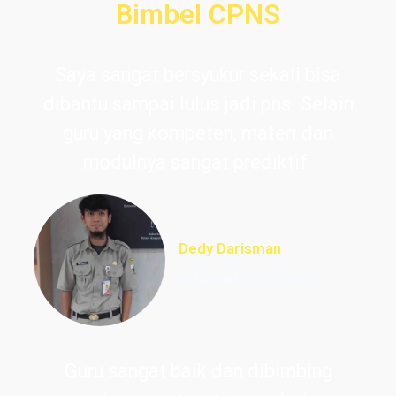
Bimbel CPNS
Saya sangat bersyukur sekali bisa
dibantu sampai lulus jadi pns. Selain
guru yang kompeten, materi dan
modulnya sangat prediktif.
Dedy Darisman
Lulus PNS Teknik
Informasi DKI Jakarta
Guru sangat baik dan dibimbing