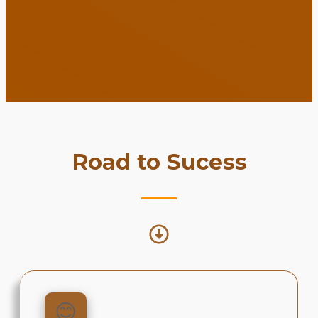
Road to Sucess
😊