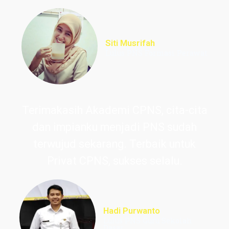
Siti Musrifah
Lulus PNS Formasi Perawat
Terimakasih Akademi CPNS, cita-cita
dan impianku menjadi PNS sudah
terwujud sekarang. Terbaik untuk
Privat CPNS, sukses selalu.
Hadi Purwanto
Lulus PNS Guru Sekolah
Dasar