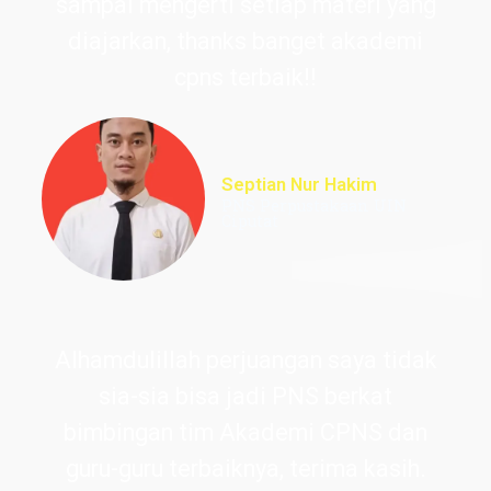
sampai mengerti setiap materi yang
diajarkan, thanks banget akademi
cpns terbaik!!
Septian Nur Hakim
PNS Perpustakaan UIN
Ciputat
Alhamdulillah perjuangan saya tidak
sia-sia bisa jadi PNS berkat
bimbingan tim Akademi CPNS dan
guru-guru terbaiknya, terima kasih.