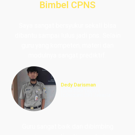
Bimbel CPNS
Saya sangat bersyukur sekali bisa
dibantu sampai lulus jadi pns. Selain
guru yang kompeten, materi dan
modulnya sangat prediktif.
Dedy Darisman
Lulus PNS Teknik
Informasi DKI Jakarta
Guru sangat baik dan dibimbing