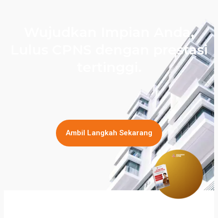
Wujudkan Impian Anda,
Lulus CPNS dengan prestasi
tertinggi.
Ambil Langkah Sekarang