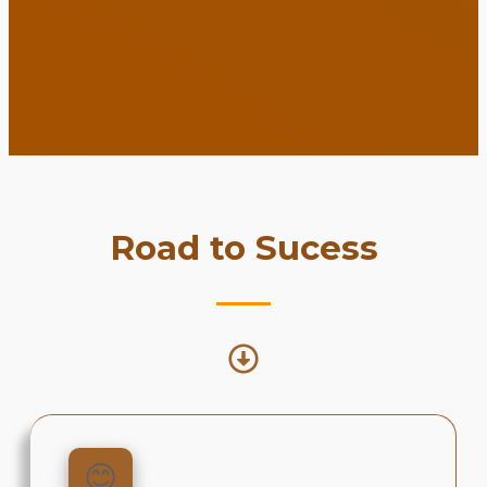
Road to Sucess
😊