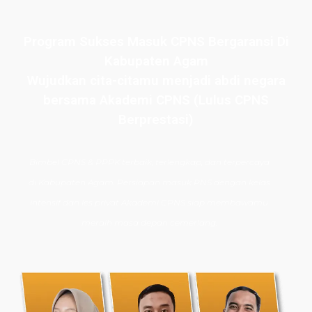
Program Sukses Masuk CPNS Bergaransi Di
Kabupaten Agam
Wujudkan cita-citamu menjadi abdi negara
bersama Akademi CPNS (Lulus CPNS
Berprestasi)
Bimbel CPNS
& PPPK terbaik, terlengkap, dan terpercaya
di
Kabupaten Agam
. Persiapan masuk PNS dengan kelas
intensif dan les privat Akademi CPNS siap membawamu
meraih masa depan cemerlang.