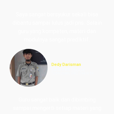
Saya sangat bersyukur sekali bisa
dibantu sampai lulus jadi pns. Selain
guru yang kompeten, materi dan
modulnya sangat prediktif.
Dedy Darisman
Lulus PNS Teknik
Informasi DKI Jakarta
Guru sangat baik dan dibimbing
sampai mengerti setiap materi yang