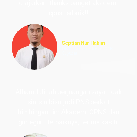
diajarkan, thanks banget akademi
cpns terbaik!!
Septian Nur Hakim
PNS Perpustakaan UIN
Ciputat
Alhamdulillah perjuangan saya tidak
sia-sia bisa jadi PNS berkat
bimbingan tim Akademi CPNS dan
guru-guru terbaiknya, terima kasih.