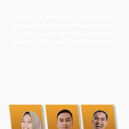
Program Sukses Masuk CPNS Bergaransi Di
Kabupaten Banjarnegara Wujudkan cita-
citamu menjadi abdi negara bersama
Akademi CPNS (Lulus CPNS Berprestasi)
Bimbel CPNS
& PPPK terbaik, terlengkap, dan terpercaya
di
Kabupaten Banjarnegara.
Persiapan masuk PNS dengan
kelas intensif dan les privat Akademi CPNS siap
membawamu meraih masa depan cemerlang.