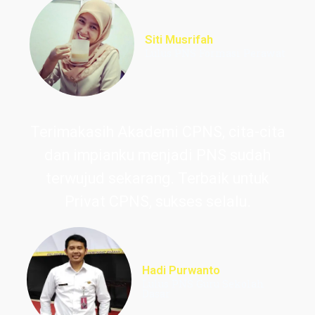
Siti Musrifah
Lulus PNS Formasi Perawat
Terimakasih Akademi CPNS, cita-cita
dan impianku menjadi PNS sudah
terwujud sekarang. Terbaik untuk
Privat CPNS, sukses selalu.
Hadi Purwanto
Lulus PNS Guru Sekolah
Dasar