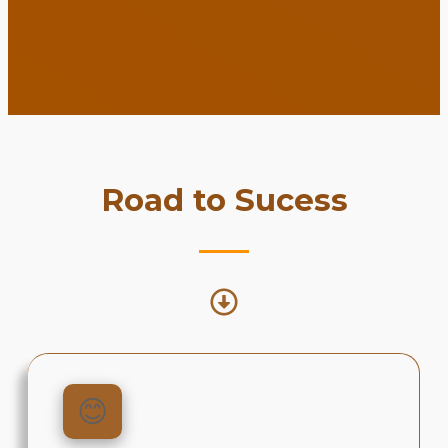
Road to Sucess
😊