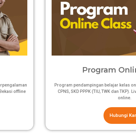
Program Onli
berpengalaman
Program pendampingan belajar kelas onli
ekasi offline
CPNS, SKD PPPK (TIU, TWK dan TKP). Live
online.
Hubungi Ka