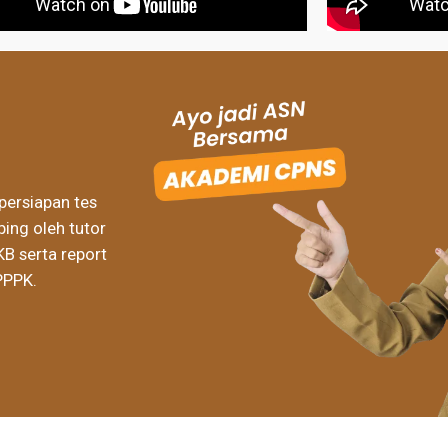
persiapan tes
ing oleh tutor
KB serta report
PPPK.