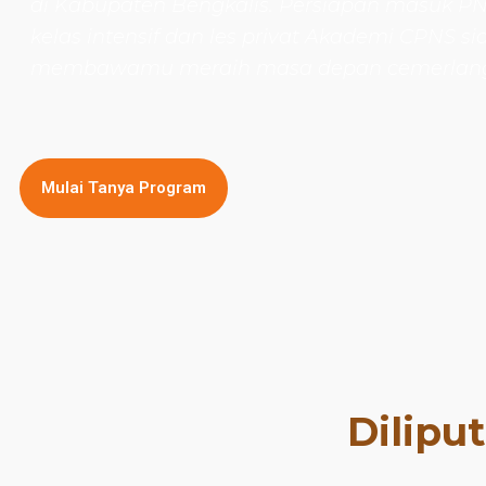
di Kabupaten Bengkalis
. Persiapan masuk P
kelas intensif dan les privat Akademi CPNS si
membawamu meraih masa depan cemerlan
Mulai Tanya Program
Dilipu