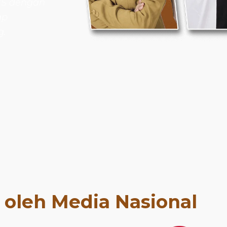
NS dengan
ap
g.
t oleh Media Nasional