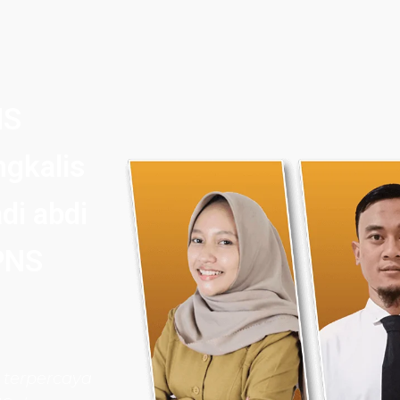
NS
ngkalis
di abdi
PNS
 terpercaya