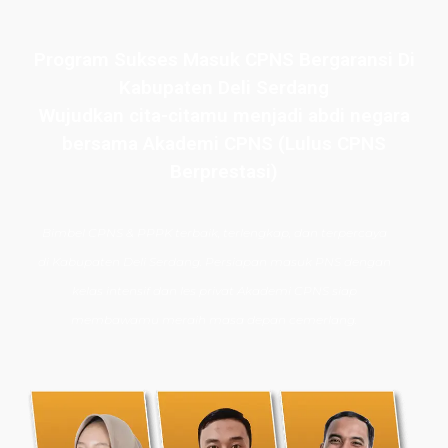
Program Sukses Masuk CPNS Bergaransi Di
Kabupaten Deli Serdang
Wujudkan cita-citamu menjadi abdi negara
bersama Akademi CPNS (Lulus CPNS
Berprestasi)
Bimbel CPNS
& PPPK terbaik, terlengkap, dan terpercaya
di
Kabupaten Deli Serdang
. Persiapan masuk PNS dengan
kelas intensif dan les privat Akademi CPNS siap
membawamu meraih masa depan cemerlang.