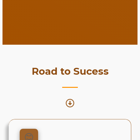
Road to Sucess
😊