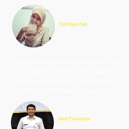
Siti Musrifah
Lulus PNS Formasi Perawat
Terimakasih Akademi CPNS, cita-cita
dan impianku menjadi PNS sudah
terwujud sekarang. Terbaik untuk
Privat CPNS, sukses selalu.
Hadi Purwanto
Lulus PNS Guru Sekolah
Dasar