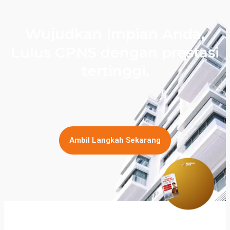
Wujudkan Impian Anda,
Lulus CPNS dengan prestasi
tertinggi.
Ambil Langkah Sekarang