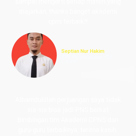
sampai mengerti setiap materi yang
diajarkan, thanks banget akademi
cpns terbaik!!
Septian Nur Hakim
PNS Perpustakaan UIN
Ciputat
Alhamdulillah perjuangan saya tidak
sia-sia bisa jadi PNS berkat
bimbingan tim Akademi CPNS dan
guru-guru terbaiknya, terima kasih.