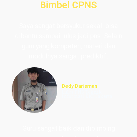
Bimbel CPNS
Saya sangat bersyukur sekali bisa
dibantu sampai lulus jadi pns. Selain
guru yang kompeten, materi dan
modulnya sangat prediktif.
Dedy Darisman
Lulus PNS Teknik
Informasi DKI Jakarta
Guru sangat baik dan dibimbing