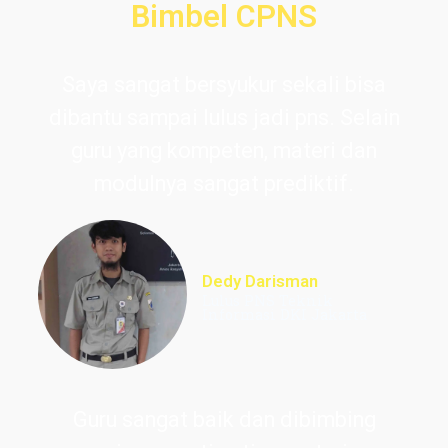
Bimbel CPNS
Saya sangat bersyukur sekali bisa
dibantu sampai lulus jadi pns. Selain
guru yang kompeten, materi dan
modulnya sangat prediktif.
Dedy Darisman
Lulus PNS Teknik
Informasi DKI Jakarta
Guru sangat baik dan dibimbing