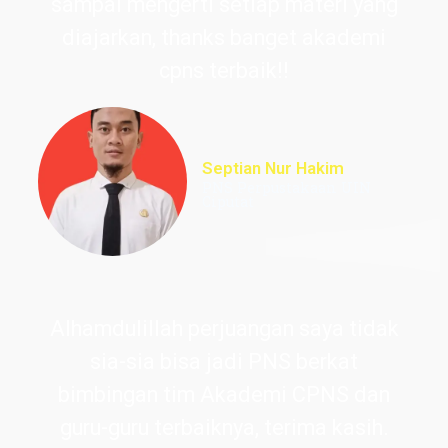
sampai mengerti setiap materi yang
diajarkan, thanks banget akademi
cpns terbaik!!
Septian Nur Hakim
PNS Perpustakaan UIN
Ciputat
Alhamdulillah perjuangan saya tidak
sia-sia bisa jadi PNS berkat
bimbingan tim Akademi CPNS dan
guru-guru terbaiknya, terima kasih.