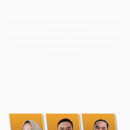
Program Sukses Masuk CPNS Bergaransi Di
Kabupaten Garut
Wujudkan cita-citamu menjadi abdi negara
bersama Akademi CPNS (Lulus CPNS
Berprestasi)
Bimbel CPNS
& PPPK terbaik, terlengkap, dan terpercaya
di
Kabupaten Garut
. Persiapan masuk PNS dengan kelas
intensif dan les privat Akademi CPNS siap membawamu
meraih masa depan cemerlang.