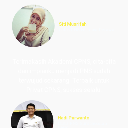
Siti Musrifah
Lulus PNS Formasi Perawat
Terimakasih Akademi CPNS, cita-cita
dan impianku menjadi PNS sudah
terwujud sekarang. Terbaik untuk
Privat CPNS, sukses selalu.
Hadi Purwanto
Lulus PNS Guru Sekolah
Dasar