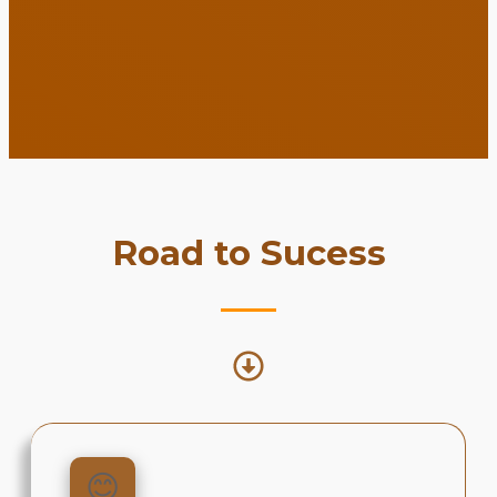
Road to Sucess
😊