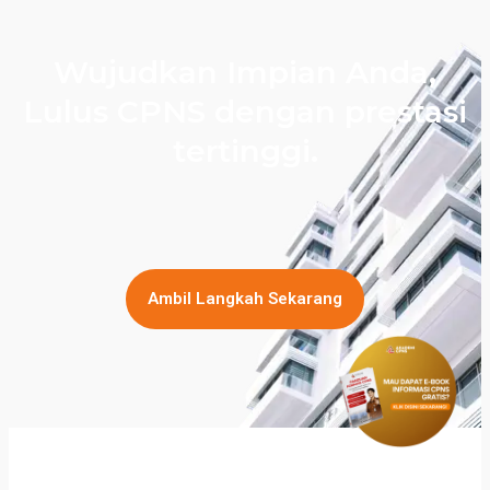
Wujudkan Impian Anda,
Lulus CPNS dengan prestasi
tertinggi.
Ambil Langkah Sekarang