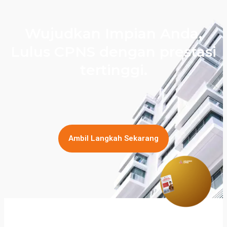
Wujudkan Impian Anda,
Lulus CPNS dengan prestasi
tertinggi.
Ambil Langkah Sekarang