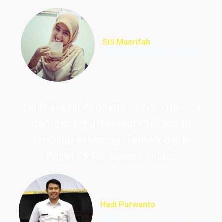
Siti Musrifah
Lulus PNS Formasi Perawat
Terimakasih Akademi CPNS, cita-cita
dan impianku menjadi PNS sudah
terwujud sekarang. Terbaik untuk
Privat CPNS, sukses selalu.
Hadi Purwanto
Lulus PNS Guru Sekolah
Dasar