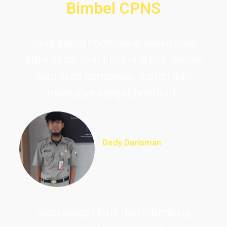
Bimbel CPNS
Saya sangat bersyukur sekali bisa
dibantu sampai lulus jadi pns. Selain
guru yang kompeten, materi dan
modulnya sangat prediktif.
Dedy Darisman
Lulus PNS Teknik
Informasi DKI Jakarta
Guru sangat baik dan dibimbing