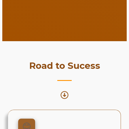
Road to Sucess
😊