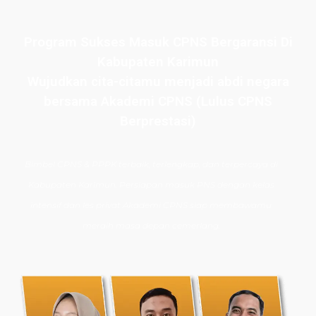
Program Sukses Masuk CPNS Bergaransi Di
Kabupaten Karimun
Wujudkan cita-citamu menjadi abdi negara
bersama Akademi CPNS (Lulus CPNS
Berprestasi)
Bimbel CPNS
& PPPK terbaik, terlengkap, dan terpercaya di
Kabupaten Karimun
. Persiapan masuk PNS dengan kelas
intensif dan les privat Akademi CPNS siap membawamu
meraih masa depan cemerlang.