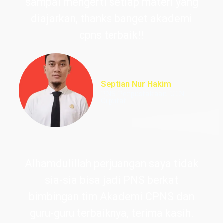
sampai mengerti setiap materi yang
diajarkan, thanks banget akademi
cpns terbaik!!
Septian Nur Hakim
PNS Perpustakaan UIN
Ciputat
Alhamdulillah perjuangan saya tidak
sia-sia bisa jadi PNS berkat
bimbingan tim Akademi CPNS dan
guru-guru terbaiknya, terima kasih.