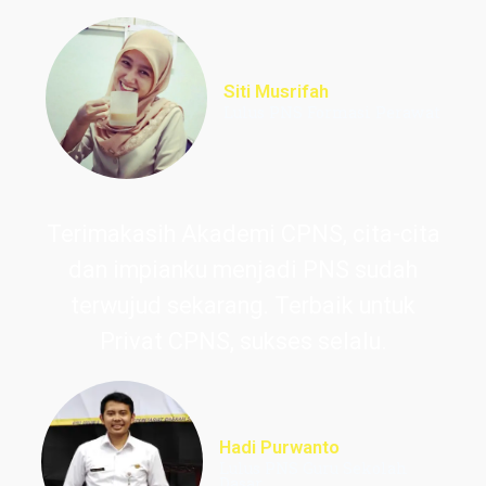
Siti Musrifah
Lulus PNS Formasi Perawat
Terimakasih Akademi CPNS, cita-cita
dan impianku menjadi PNS sudah
terwujud sekarang. Terbaik untuk
Privat CPNS, sukses selalu.
Hadi Purwanto
Lulus PNS Guru Sekolah
Dasar