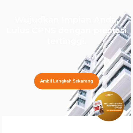
Wujudkan Impian Anda,
Lulus CPNS dengan prestasi
tertinggi.
Ambil Langkah Sekarang