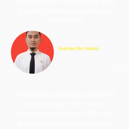
sampai mengerti setiap materi yang
diajarkan, thanks banget akademi
cpns terbaik!!
Septian Nur Hakim
PNS Perpustakaan UIN
Ciputat
Alhamdulillah perjuangan saya tidak
sia-sia bisa jadi PNS berkat
bimbingan tim Akademi CPNS dan
guru-guru terbaiknya, terima kasih.