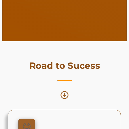
Road to Sucess
😊