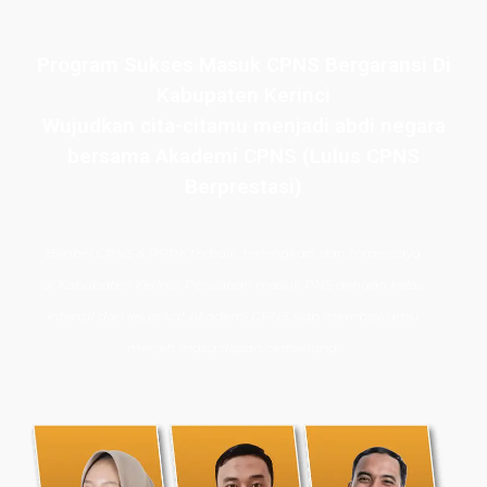
Program Sukses Masuk CPNS Bergaransi Di
Kabupaten Kerinci
Wujudkan cita-citamu menjadi abdi negara
bersama Akademi CPNS (Lulus CPNS
Berprestasi)
Bimbel CPNS
& PPPK terbaik, terlengkap, dan terpercaya
di
Kabupaten Kerinci
. Persiapan masuk PNS dengan kelas
intensif dan les privat Akademi CPNS siap membawamu
meraih masa depan cemerlang.