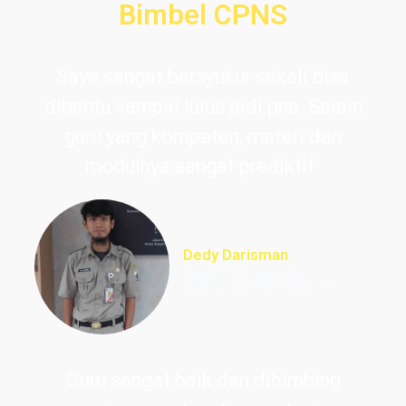
Bimbel CPNS
Saya sangat bersyukur sekali bisa
dibantu sampai lulus jadi pns. Selain
guru yang kompeten, materi dan
modulnya sangat prediktif.
Dedy Darisman
Lulus PNS Teknik
Informasi DKI Jakarta
Guru sangat baik dan dibimbing