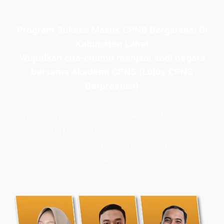
Program Sukses Masuk CPNS Bergaransi Di
Kabupaten Lahat
Wujudkan cita-citamu menjadi abdi negara
bersama Akademi CPNS (Lulus CPNS
Berprestasi)
Bimbel CPNS
& PPPK terbaik, terlengkap, dan terpercaya
di
Kabupaten Lahat
. Persiapan masuk PNS dengan kelas
intensif dan les privat Akademi CPNS siap membawamu
meraih masa depan cemerlang.