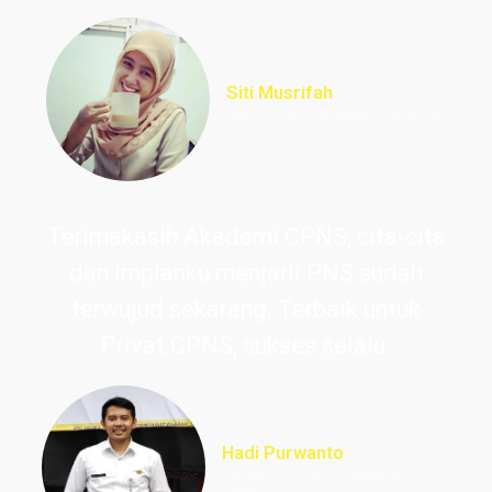
Siti Musrifah
Lulus PNS Formasi Perawat
Terimakasih Akademi CPNS, cita-cita
dan impianku menjadi PNS sudah
terwujud sekarang. Terbaik untuk
Privat CPNS, sukses selalu.
Hadi Purwanto
Lulus PNS Guru Sekolah
Dasar