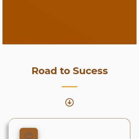
Road to Sucess
😊