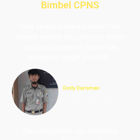
Bimbel CPNS
Saya sangat bersyukur sekali bisa
dibantu sampai lulus jadi pns. Selain
guru yang kompeten, materi dan
modulnya sangat prediktif.
Dedy Darisman
Lulus PNS Teknik
Informasi DKI Jakarta
Guru sangat baik dan dibimbing