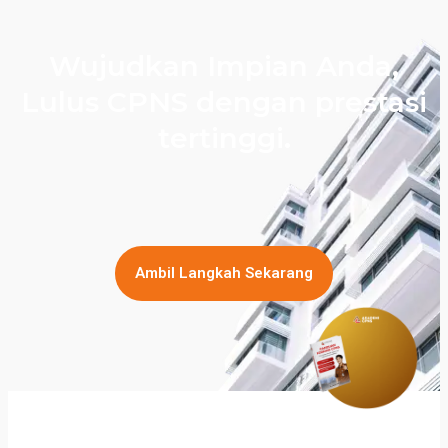
Wujudkan Impian Anda,
Lulus CPNS dengan prestasi
tertinggi.
Ambil Langkah Sekarang