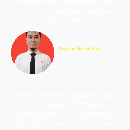
sampai mengerti setiap materi yang
diajarkan, thanks banget akademi
cpns terbaik!!
Septian Nur Hakim
PNS Perpustakaan UIN
Ciputat
Alhamdulillah perjuangan saya tidak
sia-sia bisa jadi PNS berkat
bimbingan tim Akademi CPNS dan
guru-guru terbaiknya, terima kasih.