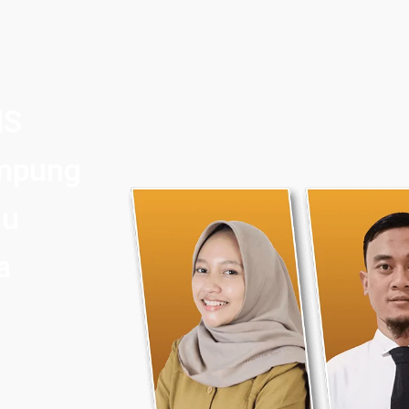
NS
ampung
mu
a