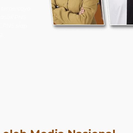
 terpercaya
masuk PNS
 CPNS siap
g.