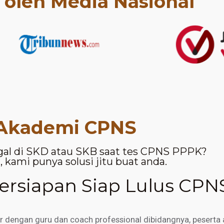
t oleh Media Nasional
Akademi CPNS
gal di SKD atau SKB saat tes CPNS PPPK?
 kami punya solusi jitu buat anda.
rsiapan Siap Lulus CPN
engan guru dan coach professional dibidangnya, peserta a