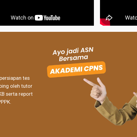
persiapan tes
ing oleh tutor
KB serta report
PPPK.