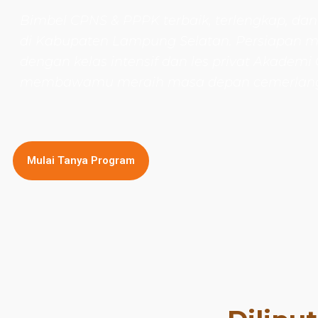
Bimbel CPNS
& PPPK terbaik, terlengkap, dan
di Kabupaten Lampung Selatan
. Persiapan 
dengan kelas intensif dan les privat Akademi
membawamu meraih masa depan cemerlan
Mulai Tanya Program