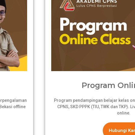
Program Onli
berpengalaman
Program pendampingan belajar kelas onli
ekasi offline
CPNS, SKD PPPK (TIU, TWK dan TKP). Live
online.
Hubungi Ka