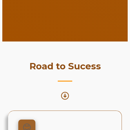
Road to Sucess
😊