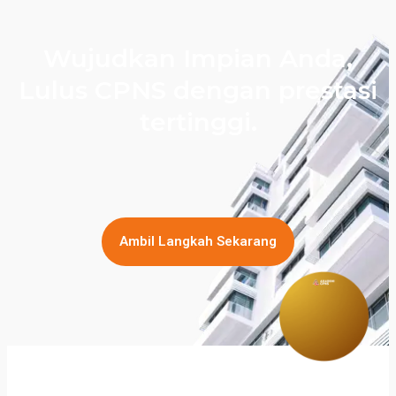
Wujudkan Impian Anda,
Lulus CPNS dengan prestasi
tertinggi.
Ambil Langkah Sekarang