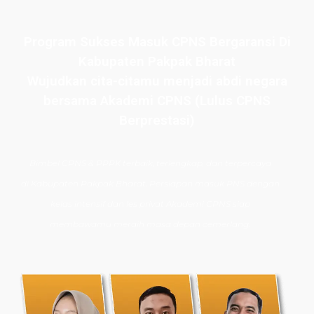
Program Sukses Masuk CPNS Bergaransi Di
Kabupaten Pakpak Bharat
Wujudkan cita-citamu menjadi abdi negara
bersama Akademi CPNS (Lulus CPNS
Berprestasi)
Bimbel CPNS
& PPPK terbaik, terlengkap, dan terpercaya
di
Kabupaten Pakpak Bharat
. Persiapan masuk PNS dengan
kelas intensif dan les privat Akademi CPNS siap
membawamu meraih masa depan cemerlang.