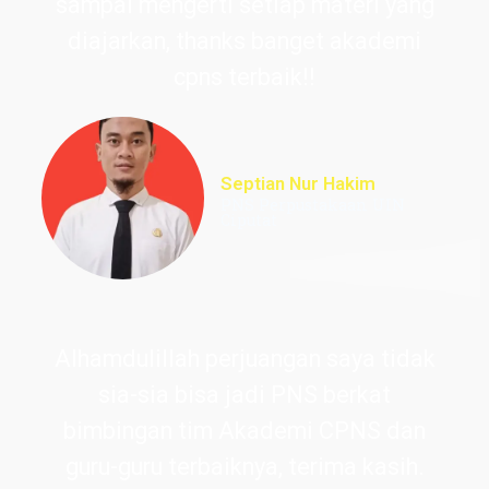
sampai mengerti setiap materi yang
diajarkan, thanks banget akademi
cpns terbaik!!
Septian Nur Hakim
PNS Perpustakaan UIN
Ciputat
Alhamdulillah perjuangan saya tidak
sia-sia bisa jadi PNS berkat
bimbingan tim Akademi CPNS dan
guru-guru terbaiknya, terima kasih.