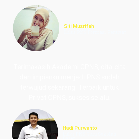
Siti Musrifah
Lulus PNS Formasi Perawat
Terimakasih Akademi CPNS, cita-cita
dan impianku menjadi PNS sudah
terwujud sekarang. Terbaik untuk
Privat CPNS, sukses selalu.
Hadi Purwanto
Lulus PNS Guru Sekolah
Dasar