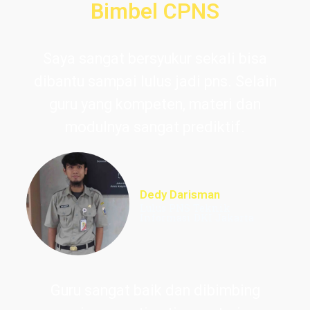
Bimbel CPNS
Saya sangat bersyukur sekali bisa
dibantu sampai lulus jadi pns. Selain
guru yang kompeten, materi dan
modulnya sangat prediktif.
Dedy Darisman
Lulus PNS Teknik
Informasi DKI Jakarta
Guru sangat baik dan dibimbing