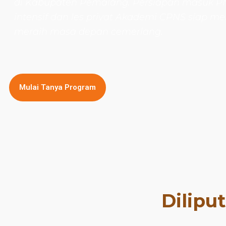
di
Kabupaten Pemalang.
Persiapan masuk P
intensif dan les privat Akademi CPNS siap
meraih masa depan cemerlang.
Mulai Tanya Program
Dilipu