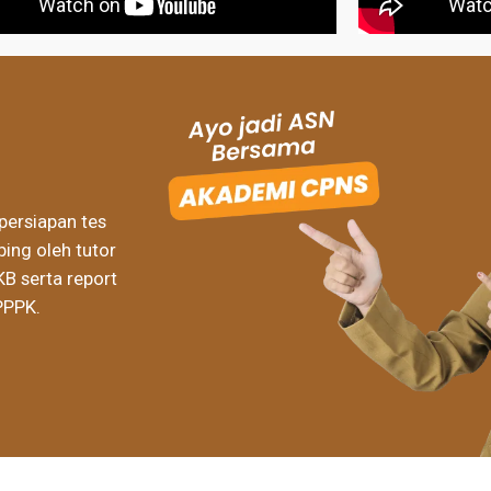
persiapan tes
ing oleh tutor
KB serta report
PPPK.