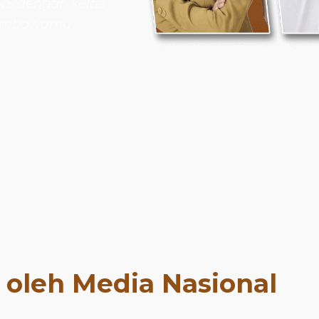
NS dengan kelas
 membawamu
t oleh Media Nasional