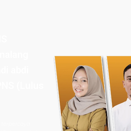
NS
emalang
di abdi
NS (Lulus
 terpercaya