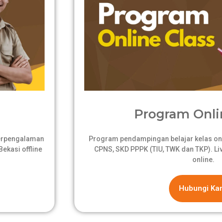
Program Onli
berpengalaman
Program pendampingan belajar kelas onli
ekasi offline
CPNS, SKD PPPK (TIU, TWK dan TKP). Live
online.
Hubungi Ka