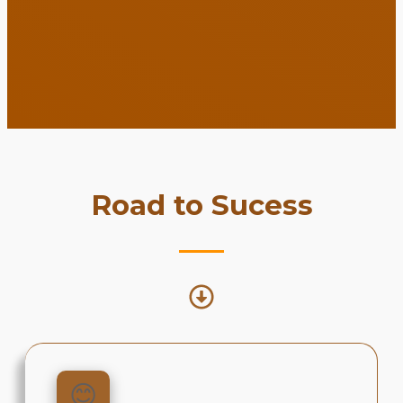
Road to Sucess
😊