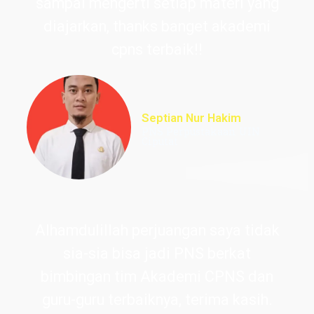
sampai mengerti setiap materi yang
diajarkan, thanks banget akademi
cpns terbaik!!
Septian Nur Hakim
PNS Perpustakaan UIN
Ciputat
Alhamdulillah perjuangan saya tidak
sia-sia bisa jadi PNS berkat
bimbingan tim Akademi CPNS dan
guru-guru terbaiknya, terima kasih.