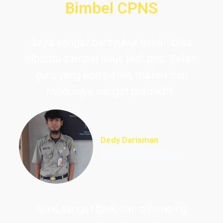
Bimbel CPNS
Saya sangat bersyukur sekali bisa
dibantu sampai lulus jadi pns. Selain
guru yang kompeten, materi dan
modulnya sangat prediktif.
Dedy Darisman
Lulus PNS Teknik
Informasi DKI Jakarta
Guru sangat baik dan dibimbing