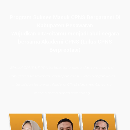
Program Sukses Masuk CPNS Bergaransi Di
Kabupaten Pesawaran
Wujudkan cita-citamu menjadi abdi negara
bersama Akademi CPNS (Lulus CPNS
Berprestasi)
Bimbel CPNS
& PPPK terbaik, terlengkap, dan terpercaya di
Kabupaten Pesawaran
. Persiapan masuk PNS dengan kelas
intensif dan les privat Akademi CPNS siap membawamu
meraih masa depan cemerlang.