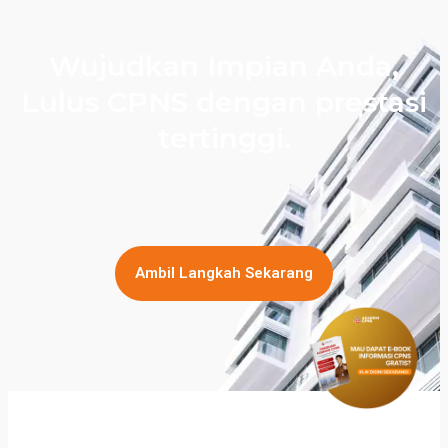
Wujudkan Impian Anda,
Lulus CPNS dengan prestasi
tertinggi.
Ambil Langkah Sekarang