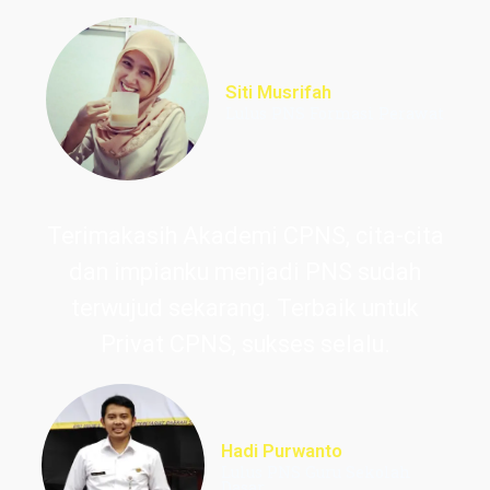
Siti Musrifah
Lulus PNS Formasi Perawat
Terimakasih Akademi CPNS, cita-cita
dan impianku menjadi PNS sudah
terwujud sekarang. Terbaik untuk
Privat CPNS, sukses selalu.
Hadi Purwanto
Lulus PNS Guru Sekolah
Dasar