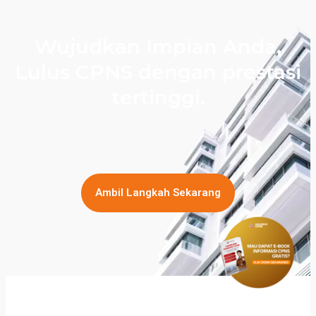
Wujudkan Impian Anda,
Lulus CPNS dengan prestasi
tertinggi.
Ambil Langkah Sekarang