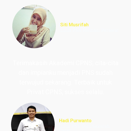
Siti Musrifah
Lulus PNS Formasi Perawat
Terimakasih Akademi CPNS, cita-cita
dan impianku menjadi PNS sudah
terwujud sekarang. Terbaik untuk
Privat CPNS, sukses selalu.
Hadi Purwanto
Lulus PNS Guru Sekolah
Dasar