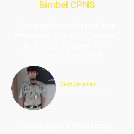
Bimbel CPNS
Saya sangat bersyukur sekali bisa
dibantu sampai lulus jadi pns. Selain
guru yang kompeten, materi dan
modulnya sangat prediktif.
Dedy Darisman
Lulus PNS Teknik
Informasi DKI Jakarta
Guru sangat baik dan dibimbing