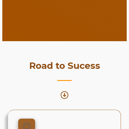
Road to Sucess
😊