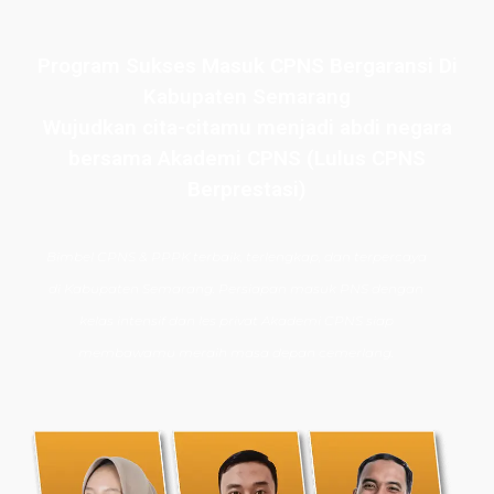
Program Sukses Masuk CPNS Bergaransi Di
Kabupaten Semarang
Wujudkan cita-citamu menjadi abdi negara
bersama Akademi CPNS (Lulus CPNS
Berprestasi)
Bimbel CPNS
& PPPK terbaik, terlengkap, dan terpercaya
di
Kabupaten Semarang
. Persiapan masuk PNS dengan
kelas intensif dan les privat Akademi CPNS siap
membawamu meraih masa depan cemerlang.