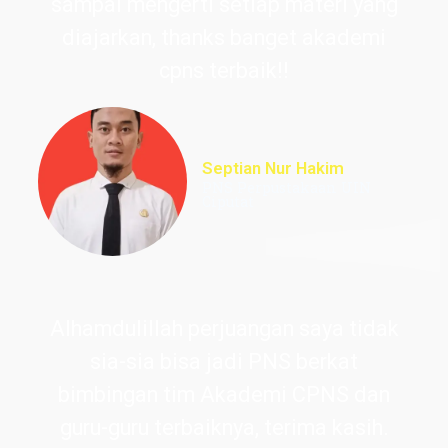
sampai mengerti setiap materi yang
diajarkan, thanks banget akademi
cpns terbaik!!
Septian Nur Hakim
PNS Perpustakaan UIN
Ciputat
Alhamdulillah perjuangan saya tidak
sia-sia bisa jadi PNS berkat
bimbingan tim Akademi CPNS dan
guru-guru terbaiknya, terima kasih.