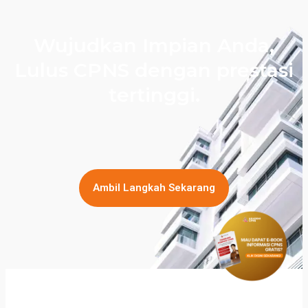
Wujudkan Impian Anda,
Lulus CPNS dengan prestasi
tertinggi.
Ambil Langkah Sekarang