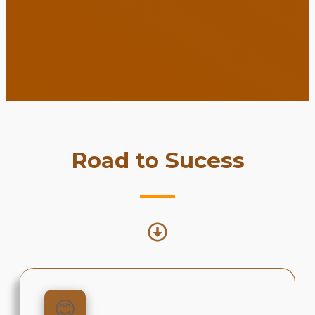
Road to Sucess
😊