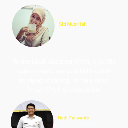
Siti Musrifah
Lulus PNS Formasi Perawat
Terimakasih Akademi CPNS, cita-cita
dan impianku menjadi PNS sudah
terwujud sekarang. Terbaik untuk
Privat CPNS, sukses selalu.
Hadi Purwanto
Lulus PNS Guru Sekolah
Dasar