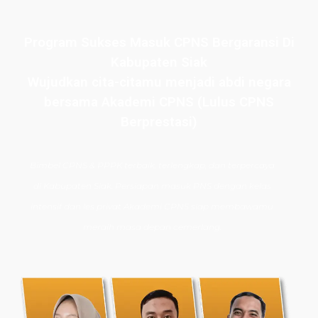
Program Sukses Masuk CPNS Bergaransi Di
Kabupaten Siak
Wujudkan cita-citamu menjadi abdi negara
bersama Akademi CPNS (Lulus CPNS
Berprestasi)
Bimbel CPNS
& PPPK terbaik, terlengkap, dan terpercaya
di
Kabupaten Siak. Persiapan masuk PNS dengan kelas
intensif dan les privat Akademi CPNS siap membawamu
meraih masa depan cemerlang.