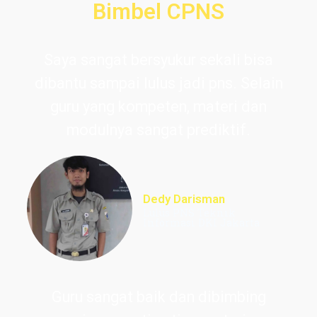
Bimbel CPNS
Saya sangat bersyukur sekali bisa
dibantu sampai lulus jadi pns. Selain
guru yang kompeten, materi dan
modulnya sangat prediktif.
Dedy Darisman
Lulus PNS Teknik
Informasi DKI Jakarta
Guru sangat baik dan dibimbing