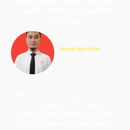
sampai mengerti setiap materi yang
diajarkan, thanks banget akademi
cpns terbaik!!
Septian Nur Hakim
PNS Perpustakaan UIN
Ciputat
Alhamdulillah perjuangan saya tidak
sia-sia bisa jadi PNS berkat
bimbingan tim Akademi CPNS dan
guru-guru terbaiknya, terima kasih.