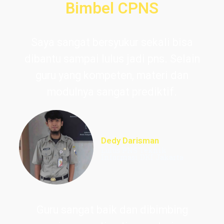
Bimbel CPNS
Saya sangat bersyukur sekali bisa
dibantu sampai lulus jadi pns. Selain
guru yang kompeten, materi dan
modulnya sangat prediktif.
Dedy Darisman
Lulus PNS Teknik
Informasi DKI Jakarta
Guru sangat baik dan dibimbing