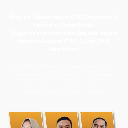
Program Sukses Masuk CPNS Bergaransi Di
Kabupaten Tanah Bumbu
Wujudkan cita-citamu menjadi abdi negara
bersama Akademi CPNS (Lulus CPNS
Berprestasi)
Bimbel CPNS
& PPPK terbaik, terlengkap, dan terpercaya di
Kabupaten Tanah Bumbu.
Persiapan masuk PNS dengan
kelas intensif dan les privat Akademi CPNS siap
membawamu meraih masa depan cemerlang.