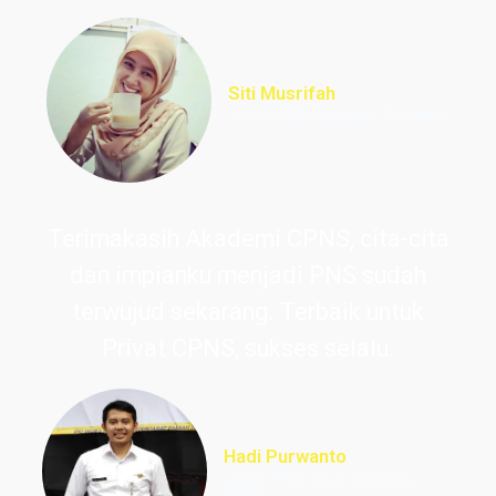
Siti Musrifah
Lulus PNS Formasi Perawat
Terimakasih Akademi CPNS, cita-cita
dan impianku menjadi PNS sudah
terwujud sekarang. Terbaik untuk
Privat CPNS, sukses selalu.
Hadi Purwanto
Lulus PNS Guru Sekolah
Dasar