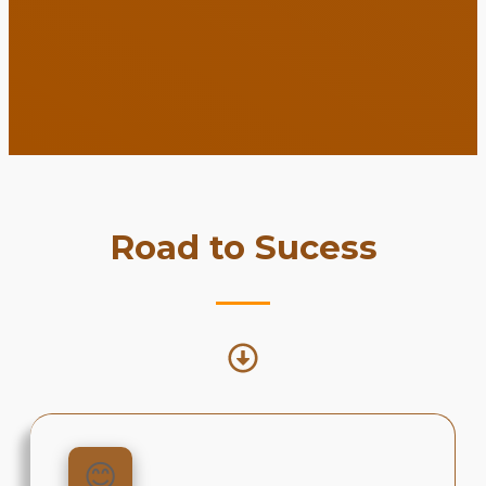
Road to Sucess
😊