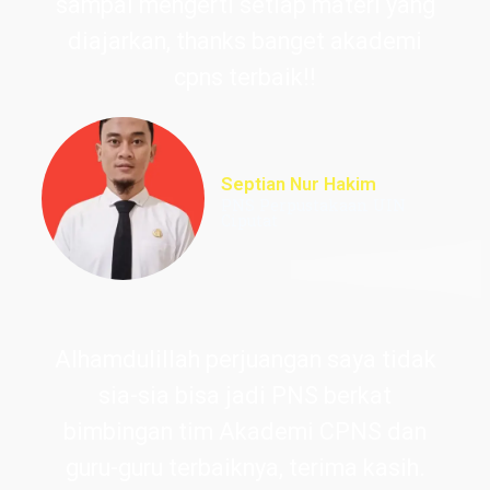
sampai mengerti setiap materi yang
diajarkan, thanks banget akademi
cpns terbaik!!
Septian Nur Hakim
PNS Perpustakaan UIN
Ciputat
Alhamdulillah perjuangan saya tidak
sia-sia bisa jadi PNS berkat
bimbingan tim Akademi CPNS dan
guru-guru terbaiknya, terima kasih.