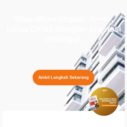
Wujudkan Impian Anda,
Lulus CPNS dengan prestasi
tertinggi.
Ambil Langkah Sekarang