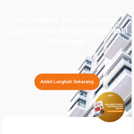
Wujudkan Impian Anda,
Lulus CPNS dengan prestasi
tertinggi.
Ambil Langkah Sekarang