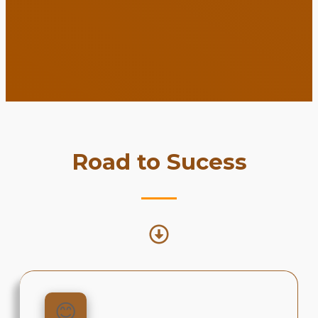
Road to Sucess
😊