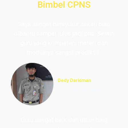
Bimbel CPNS
Saya sangat bersyukur sekali bisa
dibantu sampai lulus jadi pns. Selain
guru yang kompeten, materi dan
modulnya sangat prediktif.
Dedy Darisman
Lulus PNS Teknik
Informasi DKI Jakarta
Guru sangat baik dan dibimbing