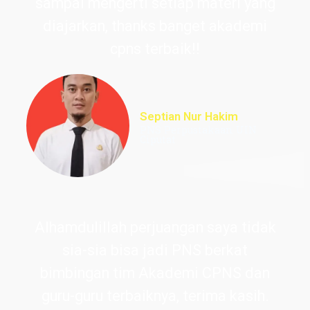
sampai mengerti setiap materi yang
diajarkan, thanks banget akademi
cpns terbaik!!
Septian Nur Hakim
PNS Perpustakaan UIN
Ciputat
Alhamdulillah perjuangan saya tidak
sia-sia bisa jadi PNS berkat
bimbingan tim Akademi CPNS dan
guru-guru terbaiknya, terima kasih.