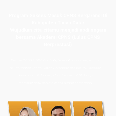
Program Sukses Masuk CPNS Bergaransi Di
Kabupaten Tanah Datar
Wujudkan cita-citamu menjadi abdi negara
bersama Akademi CPNS (Lulus CPNS
Berprestasi)
Bimbel CPNS
& PPPK terbaik, terlengkap, dan terpercaya
di
Kabupaten Tanah Datar
. Persiapan masuk PNS dengan
kelas intensif dan les privat Akademi CPNS siap
membawamu meraih masa depan cemerlang.