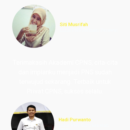
Siti Musrifah
Lulus PNS Formasi Perawat
Terimakasih Akademi CPNS, cita-cita
dan impianku menjadi PNS sudah
terwujud sekarang. Terbaik untuk
Privat CPNS, sukses selalu.
Hadi Purwanto
Lulus PNS Guru Sekolah
Dasar