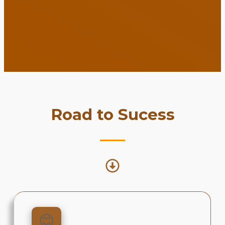
Road to Sucess
😊