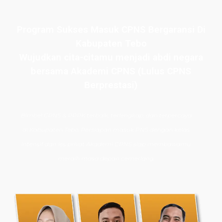
Program Sukses Masuk CPNS Bergaransi Di
Kabupaten Tebo
Wujudkan cita-citamu menjadi abdi negara
bersama Akademi CPNS (Lulus CPNS
Berprestasi)
Bimbel CPNS
& PPPK terbaik, terlengkap, dan terpercaya
di
Kabupaten Tebo
. Persiapan masuk PNS dengan kelas
intensif dan les privat Akademi CPNS siap membawamu
meraih masa depan cemerlang.