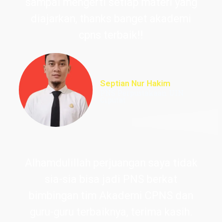
sampai mengerti setiap materi yang
diajarkan, thanks banget akademi
cpns terbaik!!
Septian Nur Hakim
PNS Perpustakaan UIN
Ciputat
Alhamdulillah perjuangan saya tidak
sia-sia bisa jadi PNS berkat
bimbingan tim Akademi CPNS dan
guru-guru terbaiknya, terima kasih.