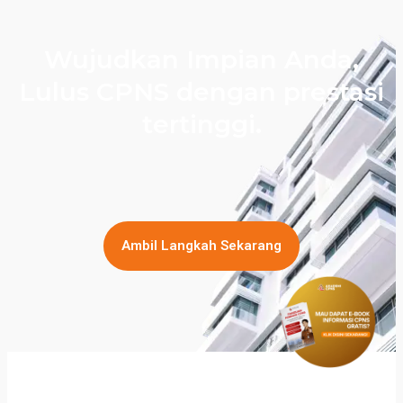
Wujudkan Impian Anda,
Lulus CPNS dengan prestasi
tertinggi.
Ambil Langkah Sekarang