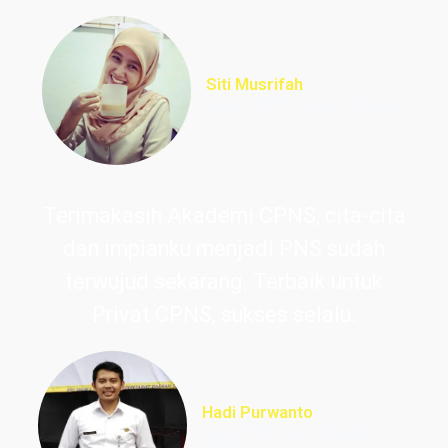
Siti Musrifah
Lulus PNS Formasi Perawat
Terimakasih Akademi CPNS, cita-cita
dan impianku menjadi PNS sudah
terwujud sekarang. Terbaik untuk
Privat CPNS, sukses selalu.
Hadi Purwanto
Lulus PNS Guru Sekolah
Dasar