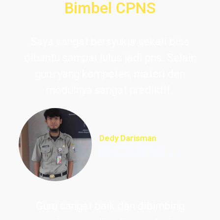
Bimbel CPNS
Saya sangat bersyukur sekali bisa
dibantu sampai lulus jadi pns. Selain
guru yang kompeten, materi dan
modulnya sangat prediktif.
Dedy Darisman
Lulus PNS Teknik
Informasi DKI Jakarta
Guru sangat baik dan dibimbing