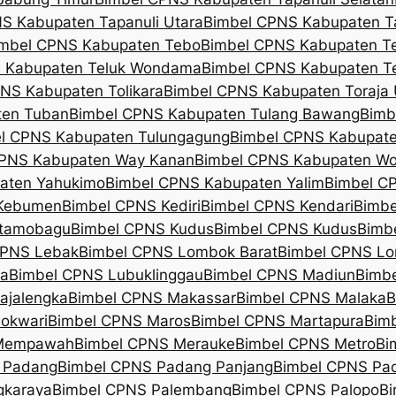
S Kabupaten Tapanuli Utara
Bimbel CPNS Kabupaten T
mbel CPNS Kabupaten Tebo
Bimbel CPNS Kabupaten T
 Kabupaten Teluk Wondama
Bimbel CPNS Kabupaten 
NS Kabupaten Tolikara
Bimbel CPNS Kabupaten Toraja 
ten Tuban
Bimbel CPNS Kabupaten Tulang Bawang
Bimb
l CPNS Kabupaten Tulungagung
Bimbel CPNS Kabupate
CPNS Kabupaten Way Kanan
Bimbel CPNS Kabupaten Wo
aten Yahukimo
Bimbel CPNS Kabupaten Yalim
Bimbel C
 Kebumen
Bimbel CPNS Kediri
Bimbel CPNS Kendari
Bimbe
otamobagu
Bimbel CPNS Kudus
Bimbel CPNS Kudus
Bimb
CPNS Lebak
Bimbel CPNS Lombok Barat
Bimbel CPNS L
ra
Bimbel CPNS Lubuklinggau
Bimbel CPNS Madiun
Bimb
ajalengka
Bimbel CPNS Makassar
Bimbel CPNS Malaka
B
okwari
Bimbel CPNS Maros
Bimbel CPNS Martapura
Bim
 Mempawah
Bimbel CPNS Merauke
Bimbel CPNS Metro
Bi
 Padang
Bimbel CPNS Padang Panjang
Bimbel CPNS Pa
gkaraya
Bimbel CPNS Palembang
Bimbel CPNS Palopo
Bi