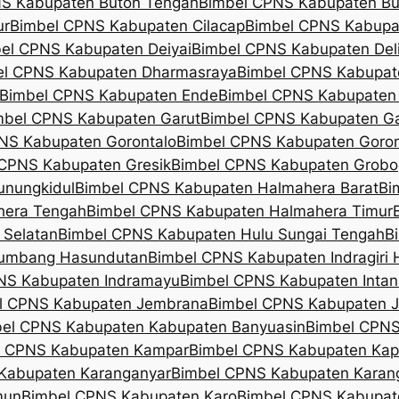
S Kabupaten Buton Tengah
Bimbel CPNS Kabupaten Bu
ur
Bimbel CPNS Kabupaten Cilacap
Bimbel CPNS Kabupa
el CPNS Kabupaten Deiyai
Bimbel CPNS Kabupaten Del
el CPNS Kabupaten Dharmasraya
Bimbel CPNS Kabupa
Bimbel CPNS Kabupaten Ende
Bimbel CPNS Kabupaten
mbel CPNS Kabupaten Garut
Bimbel CPNS Kabupaten G
NS Kabupaten Gorontalo
Bimbel CPNS Kabupaten Goron
CPNS Kabupaten Gresik
Bimbel CPNS Kabupaten Grob
unungkidul
Bimbel CPNS Kabupaten Halmahera Barat
Bi
hera Tengah
Bimbel CPNS Kabupaten Halmahera Timur
 Selatan
Bimbel CPNS Kabupaten Hulu Sungai Tengah
B
Humbang Hasundutan
Bimbel CPNS Kabupaten Indragiri Hi
NS Kabupaten Indramayu
Bimbel CPNS Kabupaten Intan
l CPNS Kabupaten Jembrana
Bimbel CPNS Kabupaten 
el CPNS Kabupaten Kabupaten Banyuasin
Bimbel CPNS
l CPNS Kabupaten Kampar
Bimbel CPNS Kabupaten Ka
Kabupaten Karanganyar
Bimbel CPNS Kabupaten Kara
mun
Bimbel CPNS Kabupaten Karo
Bimbel CPNS Kabupat