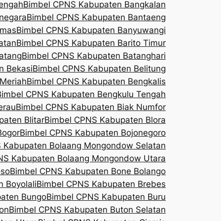
engah
Bimbel CPNS Kabupaten Bangkalan
negara
Bimbel CPNS Kabupaten Bantaeng
umas
Bimbel CPNS Kabupaten Banyuwangi
atan
Bimbel CPNS Kabupaten Barito Timur
atang
Bimbel CPNS Kabupaten Batanghari
n Bekasi
Bimbel CPNS Kabupaten Belitung
Meriah
Bimbel CPNS Kabupaten Bengkalis
Bimbel CPNS Kabupaten Bengkulu Tengah
erau
Bimbel CPNS Kabupaten Biak Numfor
aten Blitar
Bimbel CPNS Kabupaten Blora
Bogor
Bimbel CPNS Kabupaten Bojonegoro
 Kabupaten Bolaang Mongondow Selatan
NS Kabupaten Bolaang Mongondow Utara
oso
Bimbel CPNS Kabupaten Bone Bolango
 Boyolali
Bimbel CPNS Kabupaten Brebes
aten Bungo
Bimbel CPNS Kabupaten Buru
on
Bimbel CPNS Kabupaten Buton Selatan