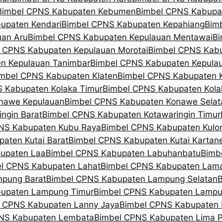
Bimbel CPNS Kabupaten Kebumen
Bimbel CPNS Kabupat
upaten Kendari
Bimbel CPNS Kabupaten Kepahiang
Bim
uan Aru
Bimbel CPNS Kabupaten Kepulauan Mentawai
Bi
 CPNS Kabupaten Kepulauan Morotai
Bimbel CPNS Kabu
n Kepulauan Tanimbar
Bimbel CPNS Kabupaten Kepula
mbel CPNS Kabupaten Klaten
Bimbel CPNS Kabupaten 
 Kabupaten Kolaka Timur
Bimbel CPNS Kabupaten Kola
nawe Kepulauan
Bimbel CPNS Kabupaten Konawe Selat
ngin Barat
Bimbel CPNS Kabupaten Kotawaringin Timur
NS Kabupaten Kubu Raya
Bimbel CPNS Kabupaten Kulo
aten Kutai Barat
Bimbel CPNS Kabupaten Kutai Kartan
upaten Laa
Bimbel CPNS Kabupaten Labuhanbatu
Bimb
l CPNS Kabupaten Lahat
Bimbel CPNS Kabupaten Lam
pung Barat
Bimbel CPNS Kabupaten Lampung Selatan
upaten Lampung Timur
Bimbel CPNS Kabupaten Lampu
 CPNS Kabupaten Lanny Jaya
Bimbel CPNS Kabupaten
NS Kabupaten Lembata
Bimbel CPNS Kabupaten Lima P