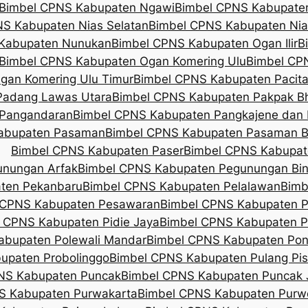
Bimbel CPNS Kabupaten Ngawi
Bimbel CPNS Kabupate
S Kabupaten Nias Selatan
Bimbel CPNS Kabupaten Nia
Kabupaten Nunukan
Bimbel CPNS Kabupaten Ogan Ilir
B
Bimbel CPNS Kabupaten Ogan Komering Ulu
Bimbel CP
gan Komering Ulu Timur
Bimbel CPNS Kabupaten Pacit
Padang Lawas Utara
Bimbel CPNS Kabupaten Pakpak B
 Pangandaran
Bimbel CPNS Kabupaten Pangkajene dan 
abupaten Pasaman
Bimbel CPNS Kabupaten Pasaman B
Bimbel CPNS Kabupaten Paser
Bimbel CPNS Kabupat
unungan Arfak
Bimbel CPNS Kabupaten Pegunungan Bin
ten Pekanbaru
Bimbel CPNS Kabupaten Pelalawan
Bimb
 CPNS Kabupaten Pesawaran
Bimbel CPNS Kabupaten Pe
 CPNS Kabupaten Pidie Jaya
Bimbel CPNS Kabupaten P
abupaten Polewali Mandar
Bimbel CPNS Kabupaten Pon
upaten Probolinggo
Bimbel CPNS Kabupaten Pulang Pi
NS Kabupaten Puncak
Bimbel CPNS Kabupaten Puncak 
S Kabupaten Purwakarta
Bimbel CPNS Kabupaten Purw