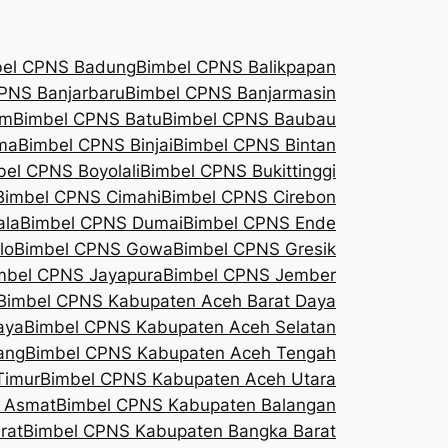
bel CPNS Badung
Bimbel CPNS Balikpapan
PNS Banjarbaru
Bimbel CPNS Banjarmasin
am
Bimbel CPNS Batu
Bimbel CPNS Baubau
ma
Bimbel CPNS Binjai
Bimbel CPNS Bintan
bel CPNS Boyolali
Bimbel CPNS Bukittinggi
Bimbel CPNS Cimahi
Bimbel CPNS Cirebon
ala
Bimbel CPNS Dumai
Bimbel CPNS Ende
lo
Bimbel CPNS Gowa
Bimbel CPNS Gresik
mbel CPNS Jayapura
Bimbel CPNS Jember
Bimbel CPNS Kabupaten Aceh Barat Daya
aya
Bimbel CPNS Kabupaten Aceh Selatan
ang
Bimbel CPNS Kabupaten Aceh Tengah
Timur
Bimbel CPNS Kabupaten Aceh Utara
 Asmat
Bimbel CPNS Kabupaten Balangan
rat
Bimbel CPNS Kabupaten Bangka Barat