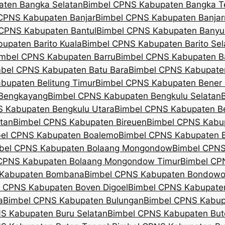
ten Bangka Selatan
Bimbel CPNS Kabupaten Bangka T
CPNS Kabupaten Banjar
Bimbel CPNS Kabupaten Banjar
CPNS Kabupaten Bantul
Bimbel CPNS Kabupaten Bany
upaten Barito Kuala
Bimbel CPNS Kabupaten Barito Sel
imbel CPNS Kabupaten Barru
Bimbel CPNS Kabupaten B
bel CPNS Kabupaten Batu Bara
Bimbel CPNS Kabupate
bupaten Belitung Timur
Bimbel CPNS Kabupaten Bener 
Bengkayang
Bimbel CPNS Kabupaten Bengkulu Selatan
 Kabupaten Bengkulu Utara
Bimbel CPNS Kabupaten B
tan
Bimbel CPNS Kabupaten Bireuen
Bimbel CPNS Kabup
el CPNS Kabupaten Boalemo
Bimbel CPNS Kabupaten 
bel CPNS Kabupaten Bolaang Mongondow
Bimbel CPNS
CPNS Kabupaten Bolaang Mongondow Timur
Bimbel CP
 Kabupaten Bombana
Bimbel CPNS Kabupaten Bondow
 CPNS Kabupaten Boven Digoel
Bimbel CPNS Kabupaten
a
Bimbel CPNS Kabupaten Bulungan
Bimbel CPNS Kabup
S Kabupaten Buru Selatan
Bimbel CPNS Kabupaten But