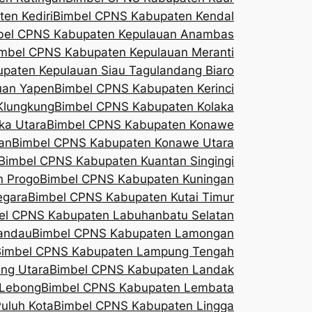
en Kediri
Bimbel CPNS Kabupaten Kendal
bel CPNS Kabupaten Kepulauan Anambas
mbel CPNS Kabupaten Kepulauan Meranti
paten Kepulauan Siau Tagulandang Biaro
uan Yapen
Bimbel CPNS Kabupaten Kerinci
Klungkung
Bimbel CPNS Kabupaten Kolaka
ka Utara
Bimbel CPNS Kabupaten Konawe
an
Bimbel CPNS Kabupaten Konawe Utara
Bimbel CPNS Kabupaten Kuantan Singingi
n Progo
Bimbel CPNS Kabupaten Kuningan
egara
Bimbel CPNS Kabupaten Kutai Timur
el CPNS Kabupaten Labuhanbatu Selatan
andau
Bimbel CPNS Kabupaten Lamongan
Bimbel CPNS Kabupaten Lampung Tengah
ng Utara
Bimbel CPNS Kabupaten Landak
 Lebong
Bimbel CPNS Kabupaten Lembata
uluh Kota
Bimbel CPNS Kabupaten Lingga