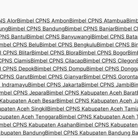
NS Alor
Bimbel CPNS Ambon
Bimbel CPNS Atambua
Bim
ung
Bimbel CPNS Bandung
Bimbel CPNS Banjar
Bimbel C
PNS Bantul
Bimbel CPNS Banyuwangi
Bimbel CPNS Bat
mbel CPNS Belu
Bimbel CPNS Bengkulu
Bimbel CPNS Bi
 CPNS Blitar
Bimbel CPNS Blora
Bimbel CPNS Bogor
Bim
CPNS Ciamis
Bimbel CPNS Cilacap
Bimbel CPNS Cilegon
l CPNS Depok
Bimbel CPNS Dompu
Bimbel CPNS Dongg
 CPNS Garut
Bimbel CPNS Gianyar
Bimbel CPNS Goronta
 Indramayu
Bimbel CPNS Jakarta
Bimbel CPNS Jambi
Bi
imbel CPNS Jepara
Bimbel CPNS Kabupaten Aceh Barat
Kabupaten Aceh Besar
Bimbel CPNS Kabupaten Aceh J
paten Aceh Singkil
Bimbel CPNS Kabupaten Aceh Tami
bupaten Aceh Tenggara
Bimbel CPNS Kabupaten Aceh 
mbel CPNS Kabupaten Asahan
Bimbel CPNS Kabupaten
abupaten Bandung
Bimbel CPNS Kabupaten Bandung Ba