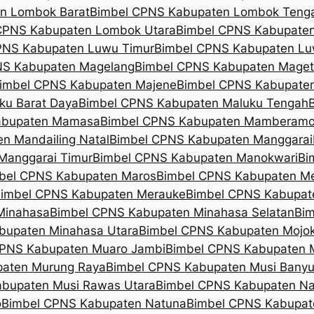
n Lombok Barat
Bimbel CPNS Kabupaten Lombok Teng
CPNS Kabupaten Lombok Utara
Bimbel CPNS Kabupate
PNS Kabupaten Luwu Timur
Bimbel CPNS Kabupaten Lu
NS Kabupaten Magelang
Bimbel CPNS Kabupaten Mage
imbel CPNS Kabupaten Majene
Bimbel CPNS Kabupate
ku Barat Daya
Bimbel CPNS Kabupaten Maluku Tengah
abupaten Mamasa
Bimbel CPNS Kabupaten Mamberamo
n Mandailing Natal
Bimbel CPNS Kabupaten Manggarai
Manggarai Timur
Bimbel CPNS Kabupaten Manokwari
Bi
bel CPNS Kabupaten Maros
Bimbel CPNS Kabupaten Me
imbel CPNS Kabupaten Merauke
Bimbel CPNS Kabupat
Minahasa
Bimbel CPNS Kabupaten Minahasa Selatan
Bim
bupaten Minahasa Utara
Bimbel CPNS Kabupaten Mojok
CPNS Kabupaten Muaro Jambi
Bimbel CPNS Kabupaten 
paten Murung Raya
Bimbel CPNS Kabupaten Musi Banyu
bupaten Musi Rawas Utara
Bimbel CPNS Kabupaten Na
o
Bimbel CPNS Kabupaten Natuna
Bimbel CPNS Kabupa