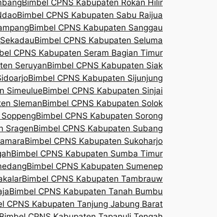
mbang
Bimbel CPNS Kabupaten Rokan Hilir
Ndao
Bimbel CPNS Kabupaten Sabu Raijua
Sampang
Bimbel CPNS Kabupaten Sanggau
 Sekadau
Bimbel CPNS Kabupaten Seluma
bel CPNS Kabupaten Seram Bagian Timur
ten Seruyan
Bimbel CPNS Kabupaten Siak
idoarjo
Bimbel CPNS Kabupaten Sijunjung
n Simeulue
Bimbel CPNS Kabupaten Sinjai
ten Sleman
Bimbel CPNS Kabupaten Solok
 Soppeng
Bimbel CPNS Kabupaten Sorong
n Sragen
Bimbel CPNS Kabupaten Subang
kamara
Bimbel CPNS Kabupaten Sukoharjo
gah
Bimbel CPNS Kabupaten Sumba Timur
medang
Bimbel CPNS Kabupaten Sumenep
kalar
Bimbel CPNS Kabupaten Tambrauw
aja
Bimbel CPNS Kabupaten Tanah Bumbu
l CPNS Kabupaten Tanjung Jabung Barat
Bimbel CPNS Kabupaten Tapanuli Tengah