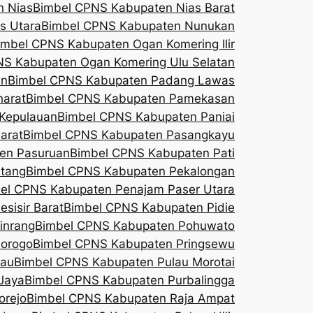
n Nias
Bimbel CPNS Kabupaten Nias Barat
s Utara
Bimbel CPNS Kabupaten Nunukan
imbel CPNS Kabupaten Ogan Komering Ilir
NS Kabupaten Ogan Komering Ulu Selatan
an
Bimbel CPNS Kabupaten Padang Lawas
harat
Bimbel CPNS Kabupaten Pamekasan
Kepulauan
Bimbel CPNS Kabupaten Paniai
arat
Bimbel CPNS Kabupaten Pasangkayu
en Pasuruan
Bimbel CPNS Kabupaten Pati
tang
Bimbel CPNS Kabupaten Pekalongan
el CPNS Kabupaten Penajam Paser Utara
sisir Barat
Bimbel CPNS Kabupaten Pidie
inrang
Bimbel CPNS Kabupaten Pohuwato
orogo
Bimbel CPNS Kabupaten Pringsewu
sau
Bimbel CPNS Kabupaten Pulau Morotai
Jaya
Bimbel CPNS Kabupaten Purbalingga
orejo
Bimbel CPNS Kabupaten Raja Ampat