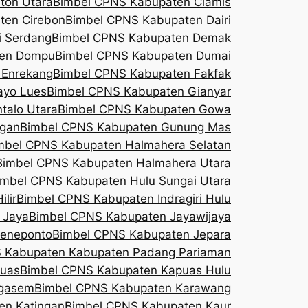
ton Utara
Bimbel CPNS Kabupaten Ciamis
ten Cirebon
Bimbel CPNS Kabupaten Dairi
i Serdang
Bimbel CPNS Kabupaten Demak
ten Dompu
Bimbel CPNS Kabupaten Dumai
 Enrekang
Bimbel CPNS Kabupaten Fakfak
ayo Lues
Bimbel CPNS Kabupaten Gianyar
talo Utara
Bimbel CPNS Kabupaten Gowa
ogan
Bimbel CPNS Kabupaten Gunung Mas
mbel CPNS Kabupaten Halmahera Selatan
Bimbel CPNS Kabupaten Halmahera Utara
imbel CPNS Kabupaten Hulu Sungai Utara
lir
Bimbel CPNS Kabupaten Indragiri Hulu
 Jaya
Bimbel CPNS Kabupaten Jayawijaya
Jeneponto
Bimbel CPNS Kabupaten Jepara
 Kabupaten Kabupaten Padang Pariaman
puas
Bimbel CPNS Kabupaten Kapuas Hulu
ngasem
Bimbel CPNS Kabupaten Karawang
en Katingan
Bimbel CPNS Kabupaten Kaur