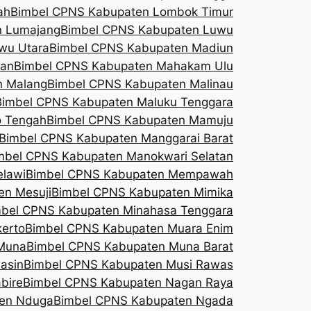
ah
Bimbel CPNS Kabupaten Lombok Timur
n Lumajang
Bimbel CPNS Kabupaten Luwu
wu Utara
Bimbel CPNS Kabupaten Madiun
tan
Bimbel CPNS Kabupaten Mahakam Ulu
n Malang
Bimbel CPNS Kabupaten Malinau
Bimbel CPNS Kabupaten Maluku Tenggara
 Tengah
Bimbel CPNS Kabupaten Mamuju
Bimbel CPNS Kabupaten Manggarai Barat
mbel CPNS Kabupaten Manokwari Selatan
lawi
Bimbel CPNS Kabupaten Mempawah
en Mesuji
Bimbel CPNS Kabupaten Mimika
bel CPNS Kabupaten Minahasa Tenggara
erto
Bimbel CPNS Kabupaten Muara Enim
Muna
Bimbel CPNS Kabupaten Muna Barat
asin
Bimbel CPNS Kabupaten Musi Rawas
bire
Bimbel CPNS Kabupaten Nagan Raya
ten Nduga
Bimbel CPNS Kabupaten Ngada