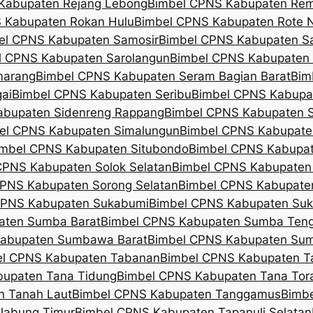
Kabupaten Rejang Lebong
Bimbel CPNS Kabupaten Re
 Kabupaten Rokan Hulu
Bimbel CPNS Kabupaten Rote 
el CPNS Kabupaten Samosir
Bimbel CPNS Kabupaten 
l CPNS Kabupaten Sarolangun
Bimbel CPNS Kabupaten
marang
Bimbel CPNS Kabupaten Seram Bagian Barat
Bim
ai
Bimbel CPNS Kabupaten Seribu
Bimbel CPNS Kabupa
abupaten Sidenreng Rappang
Bimbel CPNS Kabupaten S
el CPNS Kabupaten Simalungun
Bimbel CPNS Kabupate
imbel CPNS Kabupaten Situbondo
Bimbel CPNS Kabupa
CPNS Kabupaten Solok Selatan
Bimbel CPNS Kabupaten
PNS Kabupaten Sorong Selatan
Bimbel CPNS Kabupate
CPNS Kabupaten Sukabumi
Bimbel CPNS Kabupaten Su
aten Sumba Barat
Bimbel CPNS Kabupaten Sumba Ten
Kabupaten Sumbawa Barat
Bimbel CPNS Kabupaten Su
el CPNS Kabupaten Tabanan
Bimbel CPNS Kabupaten Ta
bupaten Tana Tidung
Bimbel CPNS Kabupaten Tana Tor
n Tanah Laut
Bimbel CPNS Kabupaten Tanggamus
Bimbe
Jabung Timur
Bimbel CPNS Kabupaten Tapanuli Selatan