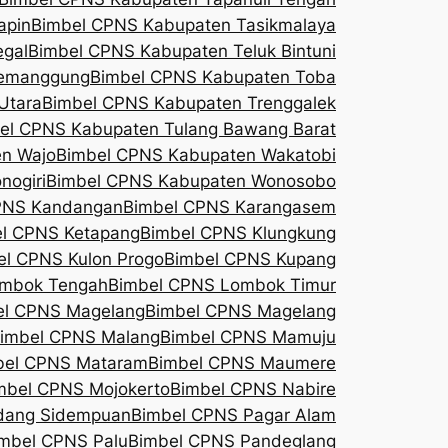
apin
Bimbel CPNS Kabupaten Tasikmalaya
egal
Bimbel CPNS Kabupaten Teluk Bintuni
Temanggung
Bimbel CPNS Kabupaten Toba
Utara
Bimbel CPNS Kabupaten Trenggalek
el CPNS Kabupaten Tulang Bawang Barat
n Wajo
Bimbel CPNS Kabupaten Wakatobi
nogiri
Bimbel CPNS Kabupaten Wonosobo
PNS Kandangan
Bimbel CPNS Karangasem
l CPNS Ketapang
Bimbel CPNS Klungkung
el CPNS Kulon Progo
Bimbel CPNS Kupang
ombok Tengah
Bimbel CPNS Lombok Timur
el CPNS Magelang
Bimbel CPNS Magelang
imbel CPNS Malang
Bimbel CPNS Mamuju
bel CPNS Mataram
Bimbel CPNS Maumere
mbel CPNS Mojokerto
Bimbel CPNS Nabire
dang Sidempuan
Bimbel CPNS Pagar Alam
mbel CPNS Palu
Bimbel CPNS Pandeglang